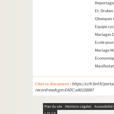
Reportage 
Et. Druken 
Obsèques 
Equipe cycl
Mariages D
Ecole pour
Mariage M
Economique
Manifestat
Citer ce document :
https://ccfr.bnf.fr/por
record=eadcgm:EADC:a80150087
Plan du site
Mentions Légales
Accessibilit
v 31.1.0