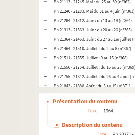
Ph 21113 - 21245. Mai : du 25 au 30 (n°362)
Ph 21246 - 21283. Mai du 31 au 4 juin (n°363)
Ph 21284 - 21312. Juin : du 13 au 19 (n°364)
Ph 21313 - 21363. Juin : du 20 au 26 (n°365)
Ph 21364 - 21463. Juin : du 27 au 1er juillet (
Ph 21464 - 21510. Juillet : du 2 au 8 (n°367)
Ph 21511 - 21555. Juillet : 9 au 15 (n°368)
Ph 21556 - 21754. Juillet : du 16 au 25 (n°369
Ph 21755 - 21842. Juillet : du 26 au 4 août (n
Ph 21843 - 21888. Août : du 5 au 15 (n°371)
Ph 21889 - 21904. Août : du 16 au 19 (n°372)
Présentation du contenu
Ph 21905 - 22198. Septembre : du 26 au 1er 
Titre
1964
Ph 22199 - 22284. Octobre : du 2 au 9 (n°374)
Ph 22285 - 22364. Octobre : 10 au 15 (n°375)
Description du contenu
Ph 22365 - 22409. Octobre : du 16 au 22 (n°3
Cote
Ph 20271 -