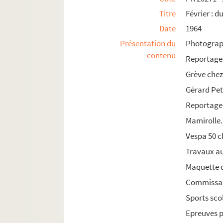
Ph 22410 - 22480. Octobre : du 23 au 31 (n°3
Titre
Février : d
Ph 22481 - 22548. Novembre : du 1er au 9 (n
Date
1964
Ph 22549 - 22579. Novembre : du 10 au 16 (n
Présentation du
Photograph
contenu
Ph 22580 - 22630. Novembre : du 17 au 22 (n
Reportage 
Ph 22631 - 22687. Novembre : du 23 au 29 (n
Grève che
Ph 22688 - 22736. Novembre : du 30 au 6 dé
Gérard Pet
Ph 22737 - 22823. Décembre : du 7 au 12 (n°
Reportage
Ph 22824 - 22920. Décembre : du 14 au 21 (n
Mamirolle.
Ph 22921 - 23009. Décembre : 31 au 8 janvier
Vespa 50 c
Travaux au
1965
Maquette 
1966
Commissai
1967
Sports sco
1968
Epreuves p
1969