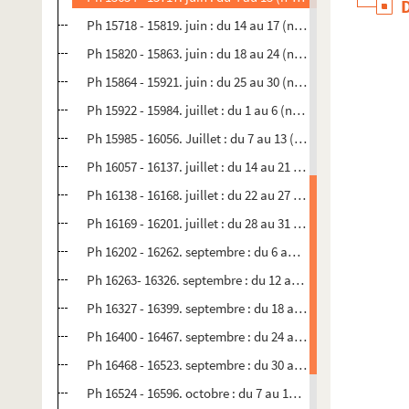
Ph 15718 - 15819. juin : du 14 au 17 (n°277)
Ph 15820 - 15863. juin : du 18 au 24 (n°278)
Ph 15864 - 15921. juin : du 25 au 30 (n°279)
Ph 15922 - 15984. juillet : du 1 au 6 (n°280)
Ph 15985 - 16056. Juillet : du 7 au 13 (n°281)
Ph 16057 - 16137. juillet : du 14 au 21 (n°282)
Ph 16138 - 16168. juillet : du 22 au 27 (n°283)
Ph 16169 - 16201. juillet : du 28 au 31 (n°284)
Ph 16202 - 16262. septembre : du 6 au 11 (n°285)
Ph 16263- 16326. septembre : du 12 au 17 (n°286)
Ph 16327 - 16399. septembre : du 18 au 23 (n°287)
Ph 16400 - 16467. septembre : du 24 au 29 (n°288)
Ph 16468 - 16523. septembre : du 30 au 6 octobre (n°289)
Ph 16524 - 16596. octobre : du 7 au 13 (n°290)