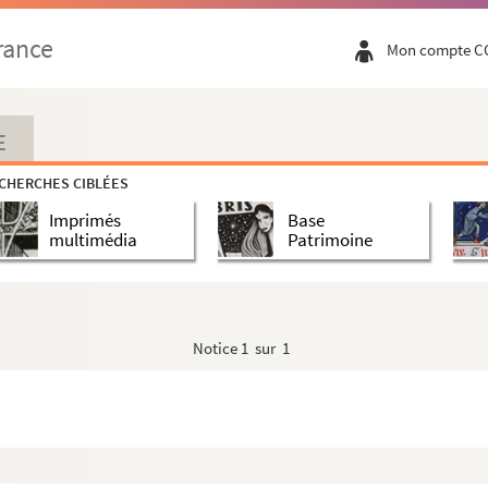
rance
Mon compte C
E
CHERCHES CIBLÉES
Imprimés
Base
multimédia
Patrimoine
Notice
1 sur 1