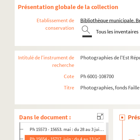
Ph 14895 - 14938. février : du 24 au 25 (n°262)
Présentation globale de la collection
Ph 14939 - 14965. février : du 26 au 3 mars (n°263)
Etablissement de
Bibliothèque municipale. B
Ph 14966 - 15012. mars : du 4 au 10 (n°264)
conservation
Tous les inventaires
Ph 15013 - 15059. mars : du 11 au 17 (n°265)
Ph 15060 - 15105. mars : du 18 au 24 (n°266)
Ph 15106 - 15179. mars : du 25 au 31 (n°267)
Intitulé de l'instrument de
Photographies de l'Est Répu
Ph 15180 - 15244. avril : du 1 au 5 (n°268)
recherche
Ph 15245 -15288. avril : du 6 au 11 (n°269)
Cote
Ph 6001-108700
Ph 15289 - 15326. avril : du 12 au 16 (n°270)
Titre
Photographies, fonds Faille
Ph 15327 - 15370. avril : du 27 au 3 mai (n°271)
Ph 15371 - 15440. mai : du 4 au 10 (n°272)
Ph 15441 - 15501. mai : du 11 au 20 (n°273)
Dans le document :
Prés
Ph 15502 - 15572. mai : du 21 au 27 (n°274)
Ph 15573 - 15653. mai : du 28 au 3 juin (n°275)
Ph 15654 - 15717. juin : du 4 au 13 (n°276)