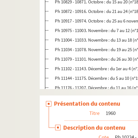
Ph 10829 - 10871. Octobre : du 15 au 20 (n°1
Ph 10872 - 10916. Octobre : du 21 au 24 (n°1
Ph 10917 - 10974. Octobre : du 25 au 6 nove
Ph 10975 - 11003. Novembre : du 7 au 12 (n°
Ph 11004 - 11033. Novembre : du 13 au 18 (n
Ph 11034 - 11078. Novembre : du 19 au 25 (n
Ph 11079 - 11101. Novembre : du 26 au 30 (n
Ph 11102 - 11143. Décembre : du 1er au 4 (n°
Ph 11144 - 11175. Décembre : du 5 au 10 (n°
Ph 11176 - 11207. Décembre : du 11 au 16 (n
Ph 11208 - 11250. Décembre : du 17 au 18 (n
Présentation du contenu
Ph 11251 - 11310. Décembre : 20 au 24 (n°19
Titre
1960
Ph 11311 - 11356. Décembre : du 25 au 31 (n
Ph 11357 - 11359. n°199-2
Description du contenu
Cote
Ph 10224 -
1961