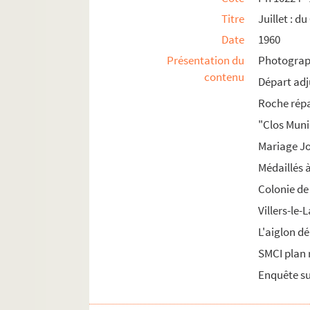
Titre
Juillet : d
1962
Date
1960
1963
Présentation du
Photograph
1964
contenu
Départ adj
1965
Roche rép
1966
"Clos Mun
1967
Mariage J
1968
Médaillés à
1969
Colonie de
1970
Villers-le-
1971
L'aiglon d
1972
SMCI plan
1973
Enquête su
1974
1975