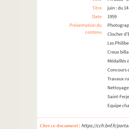
Ph 9291 - 9301. n°136-3
Titre
juin : du 1
Ph 9302 - 9308. n°136-4
Date
1959
Ph 9309 - 9316. n°136-5
Présentation du
Photograph
contenu
Ph 9317. n°136-6
Clocher d'
Ph 9318 - 9319. n°136-7
Les Philib
Creux bill
1960
Médaillés 
1961
Concours 
1962
Travaux ru
1963
Nettoyage
1964
Saint-Ferj
1965
Equipe cha
1966
1967
1968
Citer ce document :
https://ccfr.bnf.fr/por