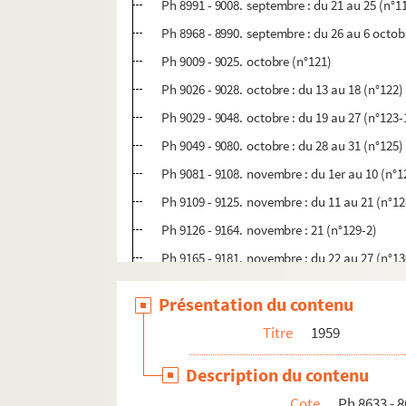
Ph 8991 - 9008. septembre : du 21 au 25 (n°1
Ph 8968 - 8990. septembre : du 26 au 6 octob
Ph 9009 - 9025. octobre (n°121)
Ph 9026 - 9028. octobre : du 13 au 18 (n°122)
Ph 9029 - 9048. octobre : du 19 au 27 (n°123-
Ph 9049 - 9080. octobre : du 28 au 31 (n°125)
Ph 9081 - 9108. novembre : du 1er au 10 (n°1
Ph 9109 - 9125. novembre : du 11 au 21 (n°1
Ph 9126 - 9164. novembre : 21 (n°129-2)
Ph 9165 - 9181. novembre : du 22 au 27 (n°13
Ph 9182 - 9197. novembre : du 28 au 6 déce
Présentation du contenu
Ph 9198 - 9234. décembre : du 20 au 25 (n°13
Titre
1959
Ph 9235 - 9271. décembre : du 7 au 19 (n°133
Ph 9272 - 9285. décembre (n°136)
Description du contenu
Ph 9286 - 9290. n°136-2
Cote
Ph 8633 - 