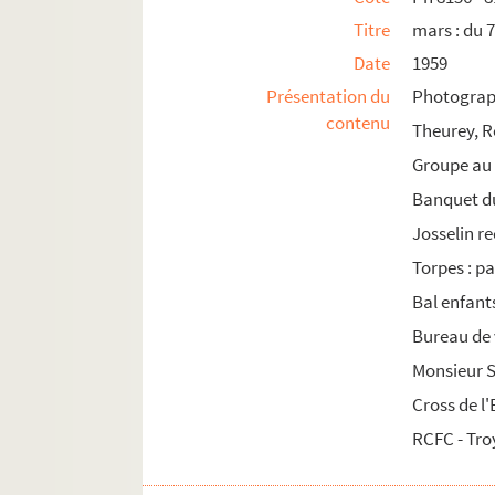
Ph 8876 - 8912. septembre : du 1er au 6 (n°1
Titre
mars : du 7
Ph 8913 - 8935. septembre : du 7 au 12 (n°11
Date
1959
Ph 8936 - 8950. septembre : du 13 au 15 (n°1
Présentation du
Photograph
contenu
Ph 8951 - 8967. septembre : du 16 au 20 (n°1
Theurey, 
Ph 8991 - 9008. septembre : du 21 au 25 (n°1
Groupe au 
Ph 8968 - 8990. septembre : du 26 au 6 octob
Banquet d
Ph 9009 - 9025. octobre (n°121)
Josselin re
Ph 9026 - 9028. octobre : du 13 au 18 (n°122)
Torpes : p
Ph 9029 - 9048. octobre : du 19 au 27 (n°123-
Bal enfant
Ph 9049 - 9080. octobre : du 28 au 31 (n°125)
Bureau de 
Ph 9081 - 9108. novembre : du 1er au 10 (n°1
Monsieur 
Ph 9109 - 9125. novembre : du 11 au 21 (n°1
Cross de l
Ph 9126 - 9164. novembre : 21 (n°129-2)
RCFC - Tro
Ph 9165 - 9181. novembre : du 22 au 27 (n°13