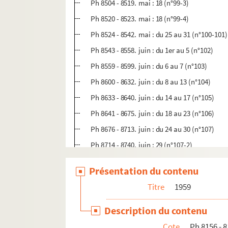
Ph 8504 - 8519. mai : 18 (n°99-3)
Ph 8520 - 8523. mai : 18 (n°99-4)
Ph 8524 - 8542. mai : du 25 au 31 (n°100-101)
Ph 8543 - 8558. juin : du 1er au 5 (n°102)
Ph 8559 - 8599. juin : du 6 au 7 (n°103)
Ph 8600 - 8632. juin : du 8 au 13 (n°104)
Ph 8633 - 8640. juin : du 14 au 17 (n°105)
Ph 8641 - 8675. juin : du 18 au 23 (n°106)
Ph 8676 - 8713. juin : du 24 au 30 (n°107)
Ph 8714 - 8740. juin : 29 (n°107-2)
Ph 8741 - 8774. juillet : du 1er au 5 (n°108)
Présentation du contenu
Ph 8775 - 8799. juillet : du 6 au 12 (n°109)
Titre
1959
Ph 8800 - 8828. juillet : du 13 au 19 (n°110-11
Ph 8829 - 8848. juillet : du 20 au 25 (n°112)
Description du contenu
Ph 8849 - 8875. juillet : du 26 au 29 (n°113)
Cote
Ph 8156 - 