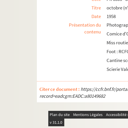
Titre
octobre (n
1965
Date
1958
1966
Présentation du
Photograph
1967
contenu
Comice d'O
1968
Miss routie
1969
Foot : RCF
1970
Cantine sc
1971
Scierie Va
1972
1973
1974
Citer ce document :
https://ccfr.bnf.fr/por
record=eadcgm:EADC:a80149682
1975
1976
1977
Plan du site
Mentions Légales
Accessibilit
v 31.1.0
1978