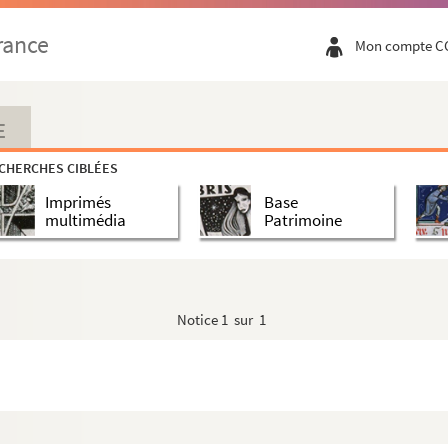
rance
Mon compte C
E
CHERCHES CIBLÉES
Imprimés
Base
multimédia
Patrimoine
Notice
1 sur 1