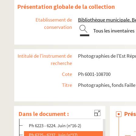
Ph 6036 - 6050. Mai (n°5)
Présentation globale de la collection
Ph 6051 - 6061. Mai (n°6)
Etablissement de
Bibliothèque municipale. B
Ph 6062 - 6066. Mai (n°6-2)
conservation
Tous les inventaires
Ph 6067 - 6075. Mai (n°7)
Ph 6076 - 6082. Mai (n°8)
Ph 6083 - 6118. Mai (n°9-10)
Intitulé de l'instrument de
Photographies de l'Est Répu
Ph 6119 - 6140. Juin (n°11)
recherche
Ph 6141 - 6156. Juin (n°12)
Cote
Ph 6001-108700
Ph 6157 - 6170. Juin (n°13)
Titre
Photographies, fonds Faille
Ph 6171 - 6183. Juin (n°14)
Ph 6184 - 6196. Juin (n°15)
Ph 6197 - 6203. Juin (n°15-2)
Dans le document :
Prés
Ph 6204 - 6222. Juin (n°16)
Ph 6223 - 6224. Juin (n°16-2)
Ph 6225 - 6237. Juin (n°17)