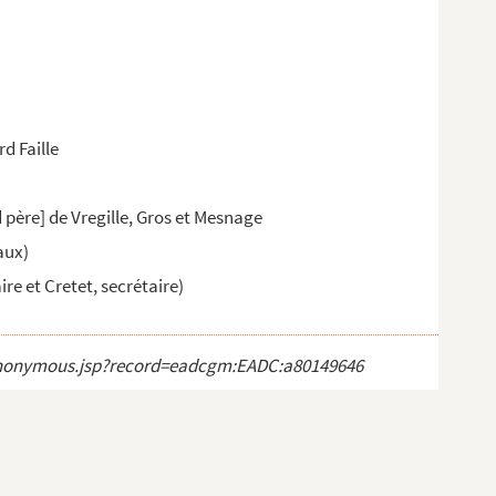
d Faille
 père] de Vregille, Gros et Mesnage
aux)
e et Cretet, secrétaire)
ct_anonymous.jsp?record=eadcgm:EADC:a80149646