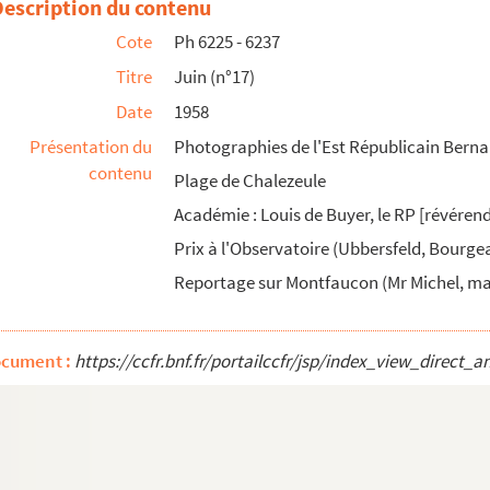
Description du contenu
Cote
Ph 6225 - 6237
Titre
Juin (n°17)
Date
1958
Présentation du
Photographies de l'Est Républicain Bernar
contenu
Plage de Chalezeule
Académie : Louis de Buyer, le RP [révérend
Prix à l'Observatoire (Ubbersfeld, Bourge
Reportage sur Montfaucon (Mr Michel, mair
ocument :
https://ccfr.bnf.fr/portailccfr/jsp/index_view_dire