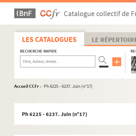
Catalogue collectif de F
LES CATALOGUES
LE RÉPERTOIR
RECHERCHE RAPIDE
RE
Accueil CCFr
Ph 6225 - 6237. Juin (n°17)
>
1958
Ph 6001 - 6006. Mai (n°1)
Ph 6225 - 6237. Juin (n°17)
Ph 6007 - 6014. Mai (n°2)
Ph 6015 - 6035. Mai (n°3 et 4)