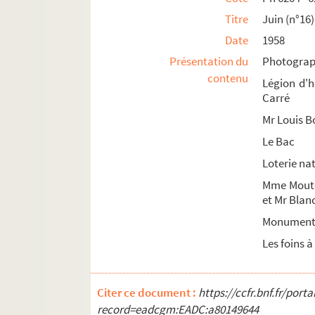
Ph 6653 - 6663. septembre (n°44)
Titre
Juin (n°16)
Ph 6664 - 6680. septembre (n°45)
Date
1958
Ph 6681 - 6694. septembre (n°46)
Présentation du
Photograph
contenu
Ph 6695 - 6701. septembre (n°47)
Légion d'h
Carré
Ph 6702 - 6731. septembre (n°48)
Mr Louis B
Ph 6732 - 6741. septembre (n°49)
Le Bac
Ph 6742 - 6757. septembre (n°50)
Loterie na
Ph 6758 - 6771. octobre (n°51)
Mme Mouton
Ph 6772 - 6781. octobre (n°52)
et Mr Blan
Ph 6782 - 6802. octobre (n°53)
Monument 
Ph 6803 - 6820. octobre (n°54)
Les foins 
Ph 6821 - 6839. octobre (n°55)
Ph 6840 - 6851. octobre (n°56)
Citer ce document :
https://ccfr.bnf.fr/por
Ph 6852 - 6853. octobre (n°57)
record=eadcgm:EADC:a80149644