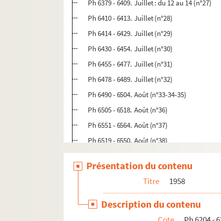
Ph 6379 - 6409. Juillet : du 12 au 14 (n°27)
Ph 6410 - 6413. Juillet (n°28)
Ph 6414 - 6429. Juillet (n°29)
Ph 6430 - 6454. Juillet (n°30)
Ph 6455 - 6477. Juillet (n°31)
Ph 6478 - 6489. Juillet (n°32)
Ph 6490 - 6504. Août (n°33-34-35)
Ph 6505 - 6518. Août (n°36)
Ph 6551 - 6564. Août (n°37)
Ph 6519 - 6550. Août (n°38)
Ph 6565 - 6580. Août (n°39)
Présentation du contenu
Ph 6581 - 6592. Août (n°40)
Titre
1958
Ph 6593 - 6614. Août (n°41)
Ph 6615 - 6642. septembre (n°42)
Description du contenu
Ph 6643 - 6652. septembre (n°43)
Cote
Ph 6204 - 