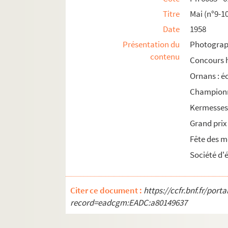
Ph 6551 - 6564. Août (n°37)
Titre
Mai (n°9-1
Ph 6519 - 6550. Août (n°38)
Date
1958
Ph 6565 - 6580. Août (n°39)
Présentation du
Photograph
contenu
Ph 6581 - 6592. Août (n°40)
Concours 
Ph 6593 - 6614. Août (n°41)
Ornans : é
Ph 6615 - 6642. septembre (n°42)
Championn
Ph 6643 - 6652. septembre (n°43)
Kermesses
Ph 6653 - 6663. septembre (n°44)
Grand prix
Ph 6664 - 6680. septembre (n°45)
Fête des m
Ph 6681 - 6694. septembre (n°46)
Société d'é
Ph 6695 - 6701. septembre (n°47)
Ph 6702 - 6731. septembre (n°48)
Citer ce document :
https://ccfr.bnf.fr/por
Ph 6732 - 6741. septembre (n°49)
record=eadcgm:EADC:a80149637
Ph 6742 - 6757. septembre (n°50)