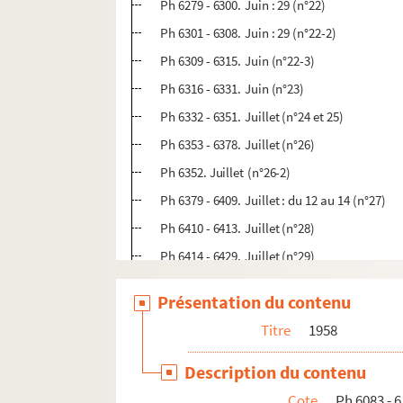
Ph 6279 - 6300. Juin : 29 (n°22)
Ph 6301 - 6308. Juin : 29 (n°22-2)
Ph 6309 - 6315. Juin (n°22-3)
Ph 6316 - 6331. Juin (n°23)
Ph 6332 - 6351. Juillet (n°24 et 25)
Ph 6353 - 6378. Juillet (n°26)
Ph 6352. Juillet (n°26-2)
Ph 6379 - 6409. Juillet : du 12 au 14 (n°27)
Ph 6410 - 6413. Juillet (n°28)
Ph 6414 - 6429. Juillet (n°29)
Ph 6430 - 6454. Juillet (n°30)
Présentation du contenu
Ph 6455 - 6477. Juillet (n°31)
Titre
1958
Ph 6478 - 6489. Juillet (n°32)
Ph 6490 - 6504. Août (n°33-34-35)
Description du contenu
Ph 6505 - 6518. Août (n°36)
Cote
Ph 6083 - 