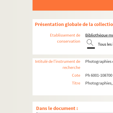
Présentation globale de la collecti
Etablissement de
Bibliothèque m
conservation
Tous les
1958
Intitulé de l'instrument de
Photographies d
Ph 6001 - 6006. Mai (n°1)
recherche
Ph 6007 - 6014. Mai (n°2)
Cote
Ph 6001-108700
Ph 6015 - 6035. Mai (n°3 et 4)
Titre
Photographies, 
Ph 6036 - 6050. Mai (n°5)
Ph 6051 - 6061. Mai (n°6)
Ph 6062 - 6066. Mai (n°6-2)
Dans le document :
Ph 6067 - 6075. Mai (n°7)