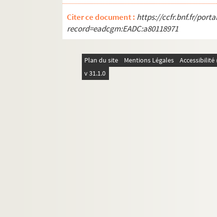
Citer ce document :
https://ccfr.bnf.fr/por
record=eadcgm:EADC:a80118971
Plan du site
Mentions Légales
Accessibilit
v 31.1.0