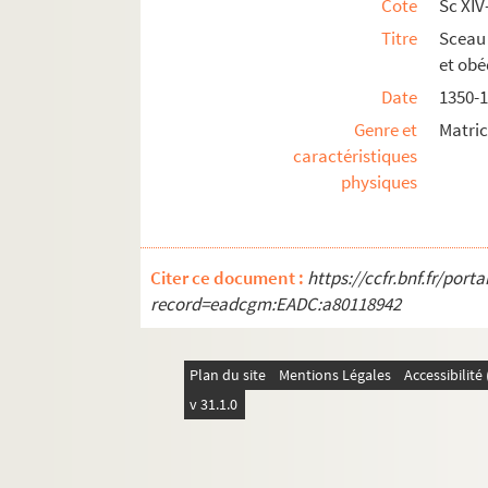
Cote
Sc XIV
Titre
Sceau
et obé
Date
1350-
Genre et
Matric
caractéristiques
physiques
Citer ce document :
https://ccfr.bnf.fr/por
record=eadcgm:EADC:a80118942
Plan du site
Mentions Légales
Accessibilit
v 31.1.0