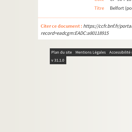
Titre
Belfort (po
Citer ce document :
https://ccfr.bnf.fr/por
record=eadcgm:EADC:a80118915
Plan du site
Mentions Légales
Accessibilit
v 31.1.0