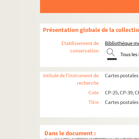
Cartes postales anciennes du Doubs (25)
Présentation globale de la collecti
Cartes postales anciennes du Jura (39)
Cartes postales anciennes de la Haute-Saône
Etablissement de
Bibliothèque m
Cartes postales anciennes du Territoire-de-Belfo
conservation
Tous les
CP-90-P1. Ballon d'Alsace (F-90, cartes post
CP-90-P2. Bavilliers (F-90, cartes postales)
Intitulé de l'instrument de
Cartes postale
CP-90-P3. Beaucourt (F-90, cartes postales)
recherche
CP-90-P4. Belfort (églises) (F-90, cartes pos
Cote
CP-25, CP-39, C
CP-90-P5. Belfort (bâtiments) (F-90, cartes 
Titre
Cartes postale
CP-90-P6. Belfort (bâtiments) (F-90, cartes 
CP-90-P7. Belfort (cartes souvenir) (F-90, ca
CP-90-P8. Belfort (casernes) (F-90, cartes p
Dans le document :
CP-90-P9. Belfort (château) (F-90, cartes po