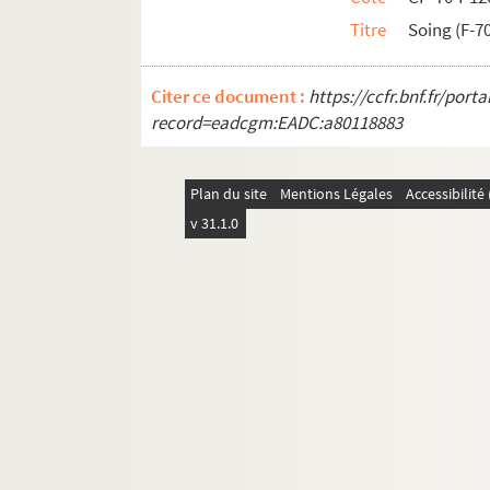
Titre
Soing (F-70
Citer ce document :
https://ccfr.bnf.fr/por
record=eadcgm:EADC:a80118883
Plan du site
Mentions Légales
Accessibilit
v 31.1.0