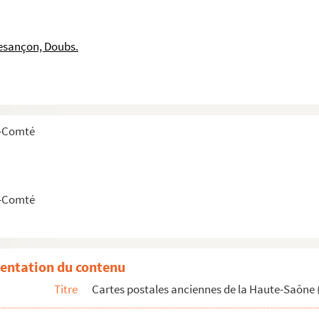
es)
esançon, Doubs.
e-Comté
e-Comté
)
entation du contenu
Titre
Cartes postales anciennes de la Haute-Saône 