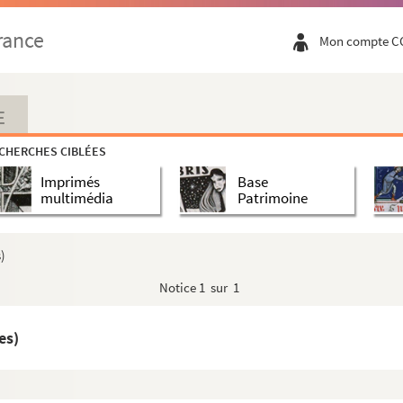
rance
Mon compte C
E
CHERCHES CIBLÉES
Imprimés
Base
multimédia
Patrimoine
)
Notice
1 sur 1
es)
les)
es)