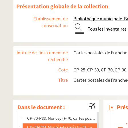
CP-70-P74. Luxeuil (vieilles maisons) (F-70, cartes postal
Présentation globale de la collection
CP-70-P75. Luxeuil (lac - parcs) (F-70, cartes postales)
Etablissement de
Bibliothèque municipale. B
CP-70-P76. Luxeuil (F-70, cartes postales)
conservation
Tous les inventaires
CP-70-P78. Maizières (F-70, cartes postales)
CP-70-P79. Malans (F-70, cartes postales)
CP-70-P80. Mantoche (F-70, cartes postales)
Intitulé de l'instrument de
Cartes postales de Franch
CP-70-P81. Marnay (F-70, cartes postales)
recherche
CP-70-P82. Melin (F-70, cartes postales)
Cote
CP-25, CP-39, CP-70, CP-90
CP-70-P83. Melisey (F-70, cartes postales)
Titre
Cartes postales de Franch
CP-70-P84. Membrey (F-70, cartes postales)
CP-70-P85. Miellin (F-70, cartes postales)
CP-70-P86. La Chaudière (cascade) (F-70, cartes postales
Dans le document :
Prés
CP-70-P87. Montagney (F-70, cartes postales)
CP-70-P88. Moncey (F-70, cartes postales)
CP-70-P89. Mont-le-Franois (F-70, cartes postales)