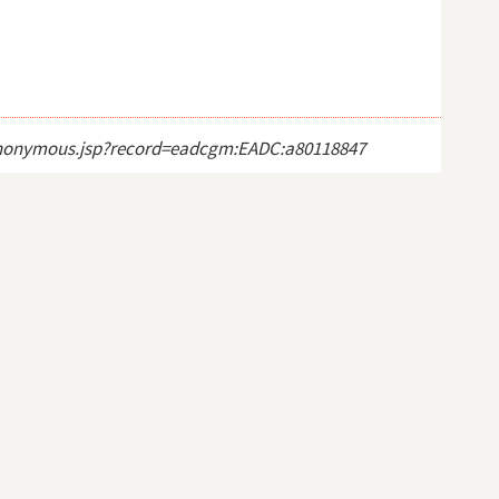
ct_anonymous.jsp?record=eadcgm:EADC:a80118847