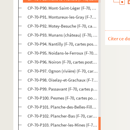
CP-70-P90. Mont-Saint-Léger (F-70, cartes postales)
CP-70-P91. Montureux-les-Gray (F-70, cartes postales)
CP-70-P92. Motey-Besuche (F-70, cartes postales)
CP-70-P93. Munans (château) (F-70, cartes postales)
Citer ce d
CP-70-P94. Nantilly (F-70, cartes postales)
CP-70-P95. Noidans-le-Ferroux (F-70, cartes postales)
CP-70-P96. Noiron (F-70, cartes postales)
CP-70-P97. Ognon (rivière) (F-70, cartes postales)
CP-70-P98. Oiselay-et-Grachaux (F-70, cartes postales)
CP-70-P99. Passavant (F-70, cartes postales)
CP-70-P100. Pesmes (F-70, cartes postales)
CP-70-P101. Planche-des-Belles-Filles (F-70, cartes posta
CP-70-P102. Plancher-Bas (F-70, cartes postales)
CP-70-P103. Plancher-les-Mines (F-70, cartes postales)