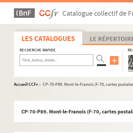
CP-70-P59. Gray (ponts et quais) (F-70, cartes postales)
Catalogue collectif de F
CP-70-P60. Gray (églises) (F-70, cartes postales)
CP-70-P61. Gray (vieilles maisons) (F-70, cartes postales)
CP-70-P62. Gray (F-70, cartes postales)
LES CATALOGUES
LE RÉPERTOIR
CP-70-P63. Gy (F-70, cartes postales)
RECHERCHE RAPIDE
RE
CP-70-P64. Le Haut-du-Them (F-70, cartes postales)
CP-70-P66. Héricourt (F-70, cartes postales)
CP-70-P67. Leffond (F-70, cartes postales)
CP-70-P68. Loulans (F-70, cartes postales)
Accueil CCFr
CP-70-P89. Mont-le-Franois (F-70, cartes postales
>
CP-70-P69. Lure (F-70, cartes postales)
CP-70-P70. Luxeuil (rues) (F-70, cartes postales)
CP-70-P71. Luxeuil (églises) (F-70, cartes postales)
CP-70-P89. Mont-le-Franois (F-70, cartes postal
CP-70-P72. Luxeuil (thermes - hôpital) (F-70, cartes posta
CP-70-P73. Luxeuil (vieilles maisons) (F-70, cartes postal