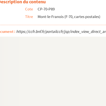
Description du contenu
Cote
CP-70-P89
Titre
Mont-le-Franois (F-70, cartes postales)
ocument :
https://ccfr.bnf.fr/portailccfr/jsp/index_view_dire
les)