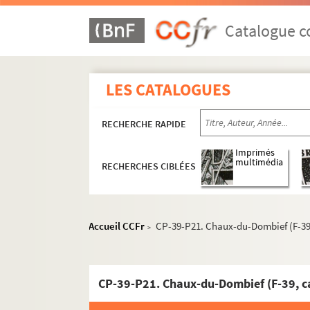
Catalogue co
LES CATALOGUES
RECHERCHE RAPIDE
Imprimés
multimédia
RECHERCHES CIBLÉES
Cartes postales anciennes du Doubs (25)
Accueil CCFr
CP-39-P21. Chaux-du-Dombief (F-39,
>
Cartes postales anciennes du Jura (39)
CP-39-P1. Abbaye de Grandvaux (lac) (F-39, 
CP-39-P21. Chaux-du-Dombief (F-39, ca
CP-39-P2. Acey (abbaye) (F-39, cartes posta