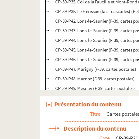
CP-39-P35. Col de la Faucille et Mont-Rond (
CP-39-P38. Le Hérisson (lac - cascades) (F-3
CP-39-P42. Lons-le-Saunier (F-39, cartes po
CP-39-P43. Lons-le-Saunier (F-39, cartes po
CP-39-P44. Lons-le-Saunier (F-39, cartes po
CP-39-P45. Lons-le-Saunier (F-39, cartes po
CP-39-P46. Lons-le-Saunier (F-39, cartes po
CP-39-P47. Marigny (F-39, cartes postales)
CP-39-P48. Marnoz (F-39, cartes postales)
CP-39-P49. Mesnay (F-39, cartes postales)
CP-39-P50. Mièges (F-39, cartes postales)
Présentation du contenu
CP-39-P51. Moirans (F-39, cartes postales)
Titre
Cartes postale
CP-39-P52. Molinges (F-39, cartes postales)
CP-39-P53. Le Mont-Roland (F-39, cartes po
Description du contenu
CP-39-P54. Mont-sous-Vaudrey (F-39, cartes
Cote
CP-39-P21