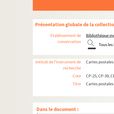
Présentation globale de la collecti
Cartes postales anciennes du Doubs (25)
Etablissement de
Bibliothèque m
Cartes postales anciennes du Jura (39)
conservation
Tous les
CP-39-P1. Abbaye de Grandvaux (lac) (F-39, 
CP-39-P2. Acey (abbaye) (F-39, cartes posta
Intitulé de l'instrument de
Cartes postale
CP-39-P4. Antre (lac) (F-39, cartes postales)
recherche
CP-39-P5. Arbois (F-39, cartes postales)
Cote
CP-25, CP-39, C
CP-39-P6. Arinthod (F-39, cartes postales)
Titre
Cartes postale
CP-39-P7. Balanod (F-39, cartes postales)
CP-39-P8. Baume-les-Messieurs (F-39, carte
CP-39-P9. Baume-les-Messieurs (F-39, carte
Dans le document :
CP-39-P10. Beaufort (F-39, cartes postales)