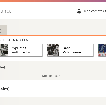
rance
Mon compte C
ostales)
E
CHERCHES CIBLÉES
Imprimés
Base
multimédia
Patrimoine
les)
cartes postales)
Notice
1 sur 1
s)
ales)