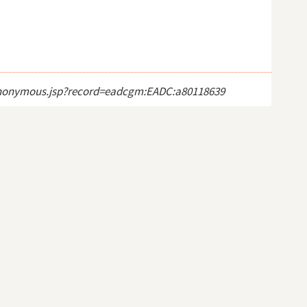
ct_anonymous.jsp?record=eadcgm:EADC:a80118639