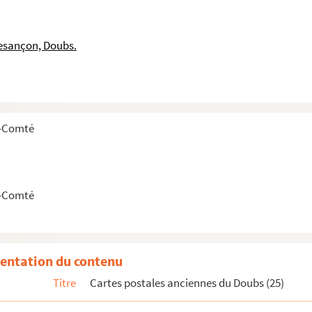
esançon, Doubs.
e-Comté
ostales)
e-Comté
entation du contenu
Titre
Cartes postales anciennes du Doubs (25)