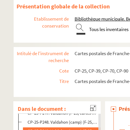
CP-25-P235. Sancey-le-Grand (F-25, cartes postales)
Présentation globale de la collection
CP-25-P236. Sancey-le-Long (F-25, cartes postales)
Etablissement de
Bibliothèque municipale. B
CP-25-P237. Saône (F-25, cartes postales)
conservation
Tous les inventaires
CP-25-P238. Scey-en-Varois (F-25, cartes postales)
CP-25-P239. Seloncourt (F-25, cartes postales)
CP-25-P240. Sochaux (F-25, cartes postales)
Intitulé de l'instrument de
Cartes postales de Franch
CP-25-P241. Theu-Serret (frontière suisse) (F-25, cartes p
recherche
CP-25-P242. Thoraize (F-25, cartes postales)
Cote
CP-25, CP-39, CP-70, CP-90
CP-25-P243. Torpes (F-25, cartes postales)
Titre
Cartes postales de Franch
CP-25-P244. La Tour de Scay (F-25, cartes postales)
CP-25-P245. Trepot (F-25, cartes postales)
CP-25-P246. Vaire-le-Grand (F-25, cartes postales)
Dans le document :
Prés
CP-25-P247. Valdahon (F-25, cartes postales)
CP-25-P248. Valdahon (camp) (F-25, cartes postales)