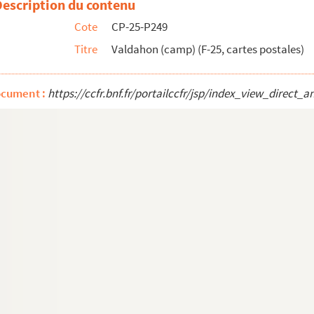
Description du contenu
Cote
CP-25-P249
Titre
Valdahon (camp) (F-25, cartes postales)
ocument :
https://ccfr.bnf.fr/portailccfr/jsp/index_view_dire