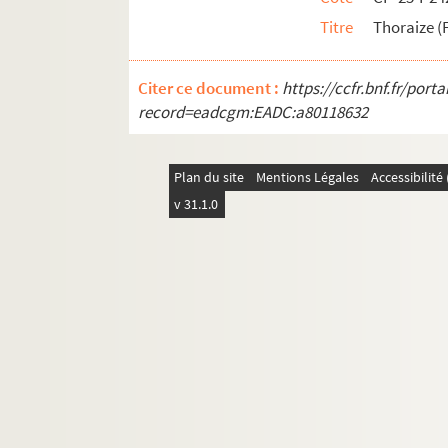
Titre
Thoraize (F
Cartes postales anciennes du Territoire-de-Be
Citer ce document :
https://ccfr.bnf.fr/por
record=eadcgm:EADC:a80118632
Plan du site
Mentions Légales
Accessibilit
v 31.1.0