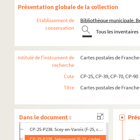
CP-25-P224. Rosureux (F-25, cartes postales)
Présentation globale de la collection
CP-25-P225. Rougemont (F-25, cartes postales)
Etablissement de
Bibliothèque municipale. B
CP-25-P226. Roulans (F-25, cartes postales)
conservation
Tous les inventaires
CP-25-P228. Le Russey (F-25, cartes postales)
CP-25-P229. Saint-Hippolyte (F-25, cartes postales)
CP-25-P230. Saint-Hippolyte (service automobile) (F-25, 
Intitulé de l'instrument de
Cartes postales de Franch
CP-25-P231. Saint-Julien-les-Russey (F-25, cartes postale
recherche
CP-25-P232. Saint-Point (lac) (F-25, cartes postales)
Cote
CP-25, CP-39, CP-70, CP-90
CP-25-P233. Saint-Vit (F-25, cartes postales)
Titre
Cartes postales de Franch
CP-25-P234. Sancey-l'Eglise (F-25, cartes postales)
CP-25-P235. Sancey-le-Grand (F-25, cartes postales)
CP-25-P236. Sancey-le-Long (F-25, cartes postales)
Dans le document :
Prés
CP-25-P237. Saône (F-25, cartes postales)
CP-25-P238. Scey-en-Varois (F-25, cartes postales)
CP-25-P239. Seloncourt (F-25, cartes postales)