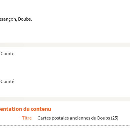
esançon, Doubs.
cartes postales)
e-Comté
s)
e-Comté
entation du contenu
Titre
Cartes postales anciennes du Doubs (25)