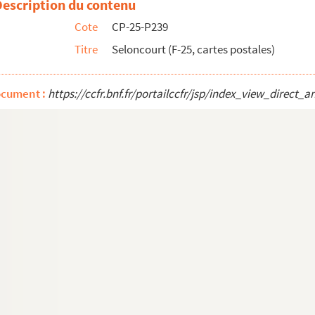
Description du contenu
Cote
CP-25-P239
ostales)
Titre
Seloncourt (F-25, cartes postales)
ocument :
https://ccfr.bnf.fr/portailccfr/jsp/index_view_dire