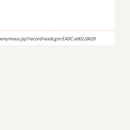
ct_anonymous.jsp?record=eadcgm:EADC:a80118629