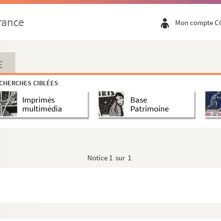
 postales)
rance
Mon compte C
ales)
E
CHERCHES CIBLÉES
tales)
Imprimés
Base
multimédia
Patrimoine
Notice
1 sur 1
ostales)