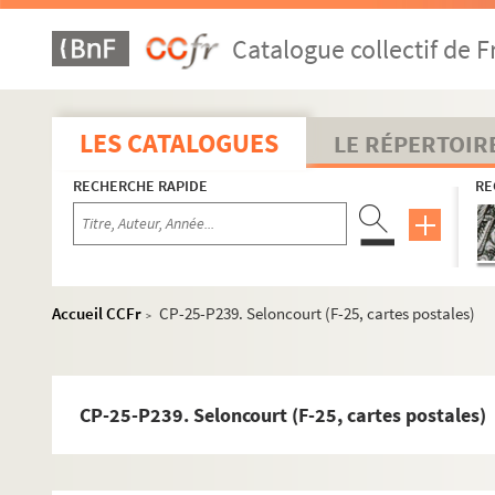
CP-25-P210. Le Pré-du-Lac (frontière suisse) (F-25, cartes
Catalogue collectif de F
CP-25-P211. Quingey (F-25, cartes postales)
CP-25-P212. Rang-les-l'Isle (F-25, cartes postales)
CP-25-P213. La Rasse (frontière suisse) (F-25, cartes post
LES CATALOGUES
LE RÉPERTOIR
CP-25-P214. Recologne (F-25, cartes postales)
RECHERCHE RAPIDE
RE
CP-25-P215. Le Refrain (frontière suisse) (F-25, cartes pos
CP-25-P216. Remonot (F-25, cartes postales)
CP-25-P217. Remoray (lac) (F-25, cartes postales)
CP-25-P218. Rennes (F-25, cartes postales)
Accueil CCFr
CP-25-P239. Seloncourt (F-25, cartes postales)
>
CP-25-P219. La Réverotte (vallée) (F-25, cartes postales)
CP-25-P220. La Roche du Prêtre (F-25, cartes postales)
CP-25-P221. Roche-les-Beaupré (F-25, cartes postales)
CP-25-P239. Seloncourt (F-25, cartes postales)
CP-25-P222. Consolation (la roche percée) (F-25, cartes p
CP-25-P223. Rochejean (F-25, cartes postales)