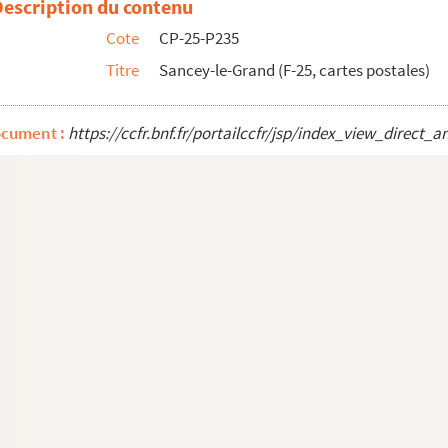
Description du contenu
Cote
CP-25-P235
Titre
Sancey-le-Grand (F-25, cartes postales)
ocument :
https://ccfr.bnf.fr/portailccfr/jsp/index_view_dire
ostales)