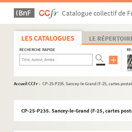
CP-25-P206. Pontarlier (environs) (F-25, cartes postales)
Catalogue collectif de F
CP-25-P207. Pont-de-Roide (F-25, cartes postales)
CP-25-P208. Le Pontet (F-25, cartes postales)
CP-25-P209. Poudrey (gouffre) (F-25, cartes postales)
LES CATALOGUES
LE RÉPERTOIR
CP-25-P210. Le Pré-du-Lac (frontière suisse) (F-25, cartes
RECHERCHE RAPIDE
RE
CP-25-P211. Quingey (F-25, cartes postales)
CP-25-P212. Rang-les-l'Isle (F-25, cartes postales)
CP-25-P213. La Rasse (frontière suisse) (F-25, cartes post
CP-25-P214. Recologne (F-25, cartes postales)
Accueil CCFr
CP-25-P235. Sancey-le-Grand (F-25, cartes postal
>
CP-25-P215. Le Refrain (frontière suisse) (F-25, cartes pos
CP-25-P216. Remonot (F-25, cartes postales)
CP-25-P217. Remoray (lac) (F-25, cartes postales)
CP-25-P235. Sancey-le-Grand (F-25, cartes post
CP-25-P218. Rennes (F-25, cartes postales)
CP-25-P219. La Réverotte (vallée) (F-25, cartes postales)