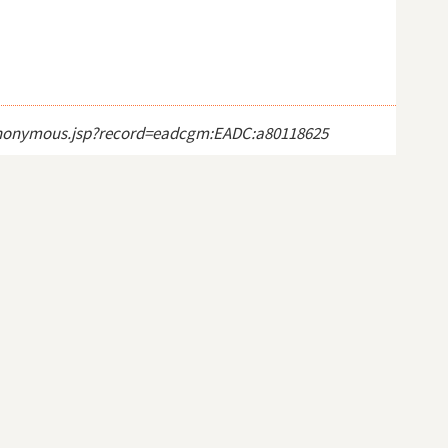
ct_anonymous.jsp?record=eadcgm:EADC:a80118625