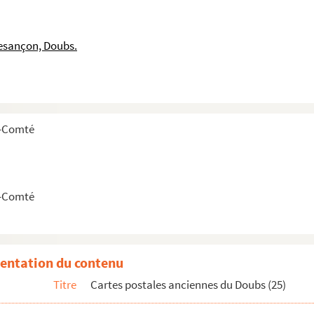
esançon, Doubs.
ostales)
e-Comté
e-Comté
cartes postales)
s)
entation du contenu
Titre
Cartes postales anciennes du Doubs (25)