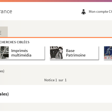
rance
Mon compte C
E
 postales)
CHERCHES CIBLÉES
Imprimés
Base
multimédia
Patrimoine
ales)
es)
tales)
Notice
1 sur 1
ales)