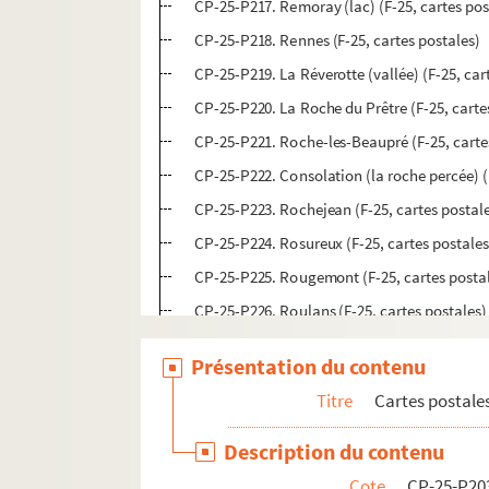
CP-25-P217. Remoray (lac) (F-25, cartes pos
CP-25-P218. Rennes (F-25, cartes postales)
CP-25-P219. La Réverotte (vallée) (F-25, car
CP-25-P220. La Roche du Prêtre (F-25, carte
CP-25-P221. Roche-les-Beaupré (F-25, carte
CP-25-P222. Consolation (la roche percée) (
CP-25-P223. Rochejean (F-25, cartes postal
CP-25-P224. Rosureux (F-25, cartes postales
CP-25-P225. Rougemont (F-25, cartes posta
CP-25-P226. Roulans (F-25, cartes postales)
CP-25-P228. Le Russey (F-25, cartes postale
Présentation du contenu
CP-25-P229. Saint-Hippolyte (F-25, cartes p
Titre
Cartes postale
CP-25-P230. Saint-Hippolyte (service automo
CP-25-P231. Saint-Julien-les-Russey (F-25, 
Description du contenu
CP-25-P232. Saint-Point (lac) (F-25, cartes 
Cote
CP-25-P20