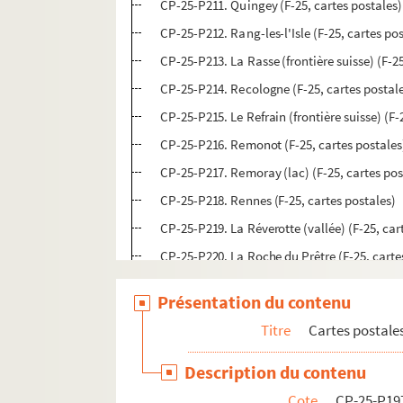
CP-25-P211. Quingey (F-25, cartes postales)
CP-25-P212. Rang-les-l'Isle (F-25, cartes po
CP-25-P213. La Rasse (frontière suisse) (F-25
CP-25-P214. Recologne (F-25, cartes postal
CP-25-P215. Le Refrain (frontière suisse) (F-
CP-25-P216. Remonot (F-25, cartes postales
CP-25-P217. Remoray (lac) (F-25, cartes pos
CP-25-P218. Rennes (F-25, cartes postales)
CP-25-P219. La Réverotte (vallée) (F-25, car
CP-25-P220. La Roche du Prêtre (F-25, carte
CP-25-P221. Roche-les-Beaupré (F-25, carte
Présentation du contenu
CP-25-P222. Consolation (la roche percée) (
Titre
Cartes postale
CP-25-P223. Rochejean (F-25, cartes postal
CP-25-P224. Rosureux (F-25, cartes postales
Description du contenu
CP-25-P225. Rougemont (F-25, cartes posta
Cote
CP-25-P19