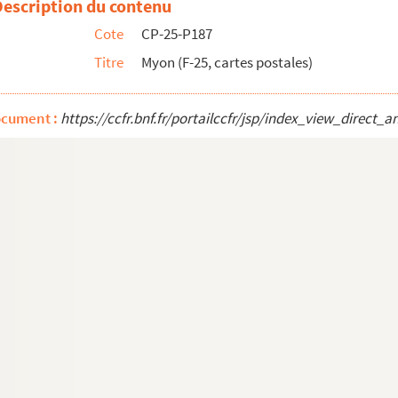
Description du contenu
Cote
CP-25-P187
s)
Titre
Myon (F-25, cartes postales)
ocument :
https://ccfr.bnf.fr/portailccfr/jsp/index_view_dire
ostales)
les)