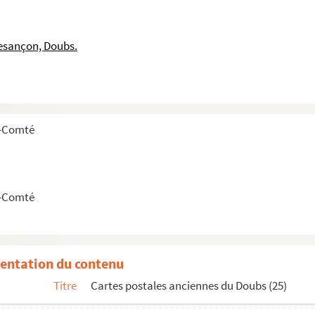
esançon, Doubs.
e-Comté
e-Comté
es postales)
entation du contenu
es postales)
Titre
Cartes postales anciennes du Doubs (25)
es postales)