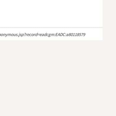
ct_anonymous.jsp?record=eadcgm:EADC:a80118579