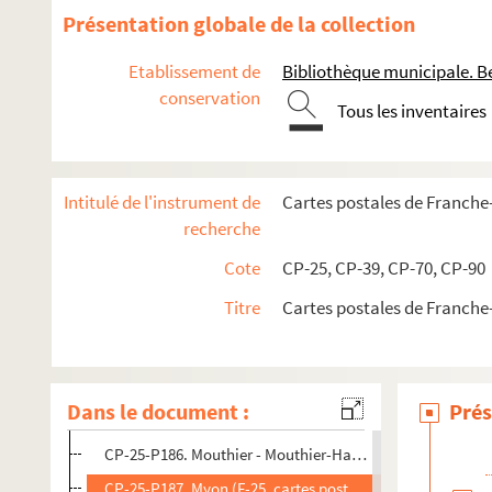
CP-25-P173. Le Mont d'Or (F-25, cartes postales)
Présentation globale de la collection
CP-25-P174. Montfaucon (F-25, cartes postales)
Etablissement de
Bibliothèque municipale. B
CP-25-P175. Montferrand (F-25, cartes postales)
conservation
Tous les inventaires
CP-25-P176. Montgesoye (F-25, cartes postales)
CP-25-P177. Montlebon (F-25, cartes postales)
CP-25-P178. Moron (F-25, cartes postales)
Intitulé de l'instrument de
Cartes postales de Franch
CP-25-P179. Morre (F-25, cartes postales)
recherche
CP-25-P180. Morteau (F-25, cartes postales)
Cote
CP-25, CP-39, CP-70, CP-90
CP-25-P181. Morteau (F-25, cartes postales)
Titre
Cartes postales de Franch
CP-25-P182. Morteau (environs) (F-25, cartes postales)
CP-25-P183. Mouthe (F-25, cartes postales)
CP-25-P184. Mouthier - Mouthier-Haute-Pierre (F-25, cart
Dans le document :
Prés
CP-25-P185. Mouthier - Mouthier-Haute-Pierre (F-25, cart
CP-25-P186. Mouthier - Mouthier-Haute-Pierre (F-25, cart
CP-25-P187. Myon (F-25, cartes postales)