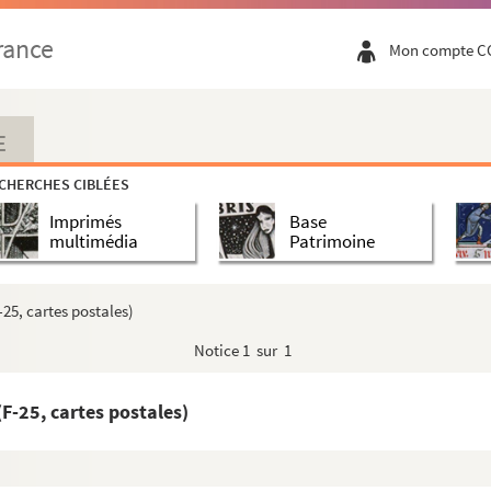
cartes postales)
rance
Mon compte C
)
E
CHERCHES CIBLÉES
Imprimés
Base
multimédia
Patrimoine
s)
25, cartes postales)
Notice
1 sur 1
)
F-25, cartes postales)
)