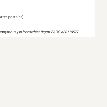
artes postales)
ct_anonymous.jsp?record=eadcgm:EADC:a80118577