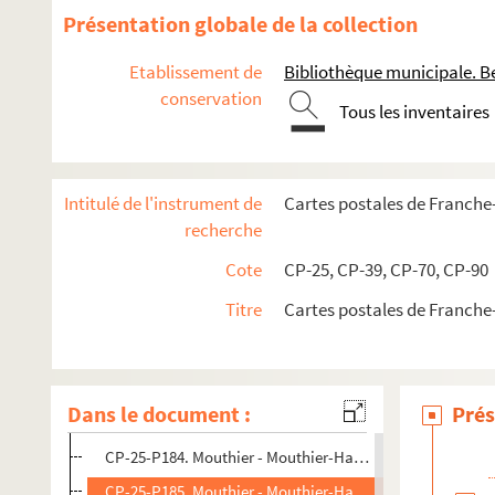
CP-25-P171. Montbenoît (F-25, cartes postales)
Présentation globale de la collection
CP-25-P172. Montbenoît (abbaye) (F-25, cartes postales)
Etablissement de
Bibliothèque municipale. B
CP-25-P173. Le Mont d'Or (F-25, cartes postales)
conservation
Tous les inventaires
CP-25-P174. Montfaucon (F-25, cartes postales)
CP-25-P175. Montferrand (F-25, cartes postales)
CP-25-P176. Montgesoye (F-25, cartes postales)
Intitulé de l'instrument de
Cartes postales de Franch
CP-25-P177. Montlebon (F-25, cartes postales)
recherche
CP-25-P178. Moron (F-25, cartes postales)
Cote
CP-25, CP-39, CP-70, CP-90
CP-25-P179. Morre (F-25, cartes postales)
Titre
Cartes postales de Franch
CP-25-P180. Morteau (F-25, cartes postales)
CP-25-P181. Morteau (F-25, cartes postales)
CP-25-P182. Morteau (environs) (F-25, cartes postales)
Dans le document :
Prés
CP-25-P183. Mouthe (F-25, cartes postales)
CP-25-P184. Mouthier - Mouthier-Haute-Pierre (F-25, cart
CP-25-P185. Mouthier - Mouthier-Haute-Pierre (F-25, cart