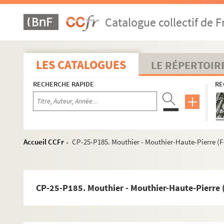
CP-25-P156. Mancenans et château de l'Hermitage (F-25, 
Catalogue collectif de F
CP-25-P157. Marchaux (F-25, cartes postales)
CP-25-P158. Mercy-sous-Montrond (F-25, cartes postales
CP-25-P159. Meslières (F-25, cartes postales)
LES CATALOGUES
LE RÉPERTOIR
CP-25-P161. Miserey (F-25, cartes postales)
RECHERCHE RAPIDE
RE
CP-25-P162. Moncey (F-25, cartes postales)
CP-25-P163. Montagnes (forêts) (F-25, cartes postales)
CP-25-P164. Montagnes (pâturages) (F-25, cartes postale
CP-25-P165. Montagney (F-25, cartes postales)
Accueil CCFr
CP-25-P185. Mouthier - Mouthier-Haute-Pierre (F-
>
CP-25-P166. Montbéliard (F-25, cartes postales)
CP-25-P167. Montbéliard (château) (F-25, cartes postales
CP-25-P168. Montbéliard (F-25, cartes postales)
CP-25-P185. Mouthier - Mouthier-Haute-Pierre (
CP-25-P169. Montbéliard (F-25, cartes postales)
CP-25-P170. Montbéliard (folklore) (F-25, cartes postales