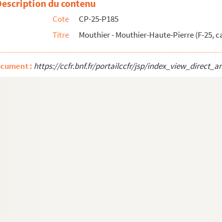
Description du contenu
es postales)
Cote
CP-25-P185
Titre
Mouthier - Mouthier-Haute-Pierre (F-25, c
s)
ocument :
https://ccfr.bnf.fr/portailccfr/jsp/index_view_dire
ostales)