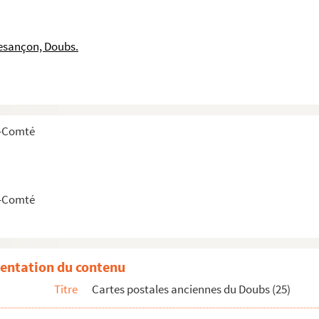
esançon, Doubs.
e-Comté
e-Comté
entation du contenu
Titre
Cartes postales anciennes du Doubs (25)
es postales)
es postales)