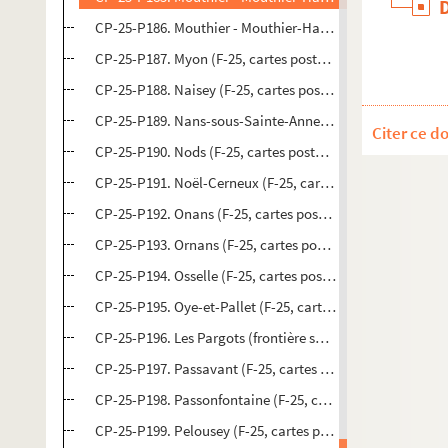
CP-25-P186. Mouthier - Mouthier-Haute-Pierre (F-25, cart
CP-25-P187. Myon (F-25, cartes postales)
CP-25-P188. Naisey (F-25, cartes postales)
CP-25-P189. Nans-sous-Sainte-Anne (F-25, cartes postale
Citer ce d
CP-25-P190. Nods (F-25, cartes postales)
CP-25-P191. Noël-Cerneux (F-25, cartes postales)
CP-25-P192. Onans (F-25, cartes postales)
CP-25-P193. Ornans (F-25, cartes postales)
CP-25-P194. Osselle (F-25, cartes postales)
CP-25-P195. Oye-et-Pallet (F-25, cartes postales)
CP-25-P196. Les Pargots (frontière suisse) (F-25, cartes p
CP-25-P197. Passavant (F-25, cartes postales)
CP-25-P198. Passonfontaine (F-25, cartes postales)
CP-25-P199. Pelousey (F-25, cartes postales)