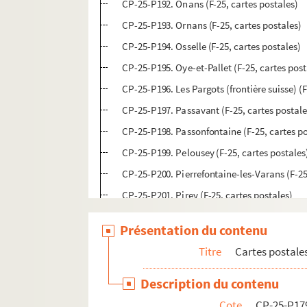
CP-25-P192. Onans (F-25, cartes postales)
CP-25-P193. Ornans (F-25, cartes postales)
CP-25-P194. Osselle (F-25, cartes postales)
CP-25-P195. Oye-et-Pallet (F-25, cartes post
CP-25-P196. Les Pargots (frontière suisse) (F
CP-25-P197. Passavant (F-25, cartes postale
CP-25-P198. Passonfontaine (F-25, cartes po
CP-25-P199. Pelousey (F-25, cartes postales
CP-25-P200. Pierrefontaine-les-Varans (F-25
CP-25-P201. Pirey (F-25, cartes postales)
CP-25-P202. Pontarlier (F-25, cartes postale
Présentation du contenu
CP-25-P203. Pontarlier (F-25, cartes postale
Titre
Cartes postale
CP-25-P205. Pontarlier (F-25, cartes postale
CP-25-P206. Pontarlier (environs) (F-25, car
Description du contenu
CP-25-P207. Pont-de-Roide (F-25, cartes po
Cote
CP-25-P17