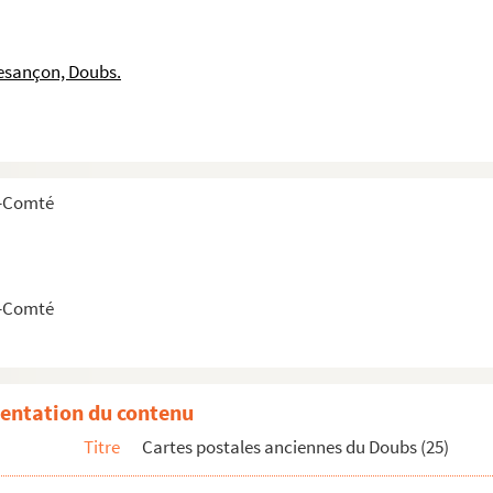
esançon, Doubs.
e-Comté
e-Comté
)
entation du contenu
Titre
Cartes postales anciennes du Doubs (25)
stales)
tes postales)