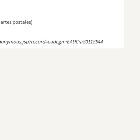
cartes postales)
ct_anonymous.jsp?record=eadcgm:EADC:a80118544