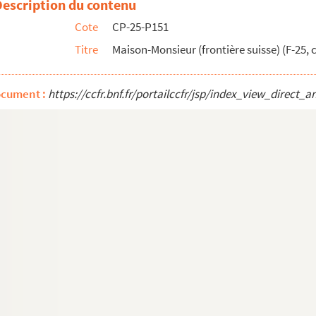
Description du contenu
Cote
CP-25-P151
Titre
Maison-Monsieur (frontière suisse) (F-25, 
ocument :
https://ccfr.bnf.fr/portailccfr/jsp/index_view_dire
cartes postales)
)
s)