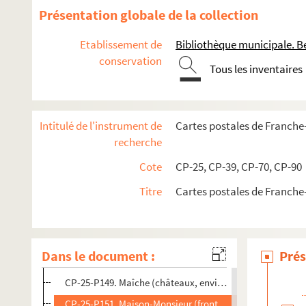
CP-25-P136. Lantenne-Vertière (F-25, cartes postales)
Présentation globale de la collection
CP-25-P137. Largillat (F-25, cartes postales)
Etablissement de
Bibliothèque municipale. B
CP-25-P138. Lavernay (F-25, cartes postales)
conservation
Tous les inventaires
CP-25-P139. Levier (F-25, cartes postales)
CP-25-P140. Liesle (F-25, cartes postales)
CP-25-P141. Le Lison (F-25, cartes postales)
Intitulé de l'instrument de
Cartes postales de Franch
CP-25-P142. Lods (F-25, cartes postales)
recherche
CP-25-P143. Longemaison (F-25, cartes postales)
Cote
CP-25, CP-39, CP-70, CP-90
CP-25-P144. Longeville (F-25, cartes postales)
Titre
Cartes postales de Franch
CP-25-P145. Les Longevilles-hautes (F-25, cartes postales
CP-25-P146. La Loue (source) (F-25, cartes postales)
CP-25-P147. La Loue (vallée) (F-25, cartes postales)
Dans le document :
Prés
CP-25-P148. Maîche (F-25, cartes postales)
CP-25-P149. Maîche (châteaux, environs) (F-25, cartes po
CP-25-P151. Maison-Monsieur (frontière suisse) (F-25, car