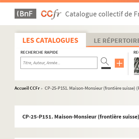
CP-25-P122. Les Gras (F-25, cartes postales)
Catalogue collectif de F
CP-25-P123. Guillon-les-Bains (F-25, cartes postales)
CP-25-P124. Guyans-Vennes (F-25, cartes postales)
CP-25-P125. Hérimoncourt (F-25, cartes postales)
LES CATALOGUES
LE RÉPERTOIR
CP-25-P126. Les Hôpitaux-Neufs (F-25, cartes postales)
RECHERCHE RAPIDE
RE
CP-25-P127. Hyèvre-Paroisse (F-25, cartes postales)
CP-25-P128. L'Isle-sur-le-Doubs (F-25, cartes postales)
CP-25-P129. Jallerange (F-25, cartes postales)
CP-25-P130. Jougne (F-25, cartes postales)
Accueil CCFr
CP-25-P151. Maison-Monsieur (frontière suisse) (F
>
CP-25-P131. Jougnena (vallée de la) (F-25, cartes postale
CP-25-P132. Joux (château) (F-25, cartes postales)
CP-25-P133. Labergement-Sainte-Marie (F-25, cartes post
CP-25-P151. Maison-Monsieur (frontière suisse) 
CP-25-P134. Laissey (F-25, cartes postales)
CP-25-P135. Le Lançot (F-25, cartes postales)