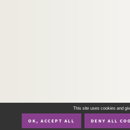
CP-25-P234. Sancey-l'Eglise (F-25, cartes po
CP-25-P235. Sancey-le-Grand (F-25, cartes 
CP-25-P236. Sancey-le-Long (F-25, cartes p
CP-25-P237. Saône (F-25, cartes postales)
CP-25-P238. Scey-en-Varois (F-25, cartes po
CP-25-P239. Seloncourt (F-25, cartes postal
CP-25-P240. Sochaux (F-25, cartes postales
CP-25-P241. Theu-Serret (frontière suisse) (
CP-25-P242. Thoraize (F-25, cartes postales
CP-25-P243. Torpes (F-25, cartes postales)
CP-25-P244. La Tour de Scay (F-25, cartes p
CP-25-P245. Trepot (F-25, cartes postales)
This site uses cookies and gi
CP-25-P246. Vaire-le-Grand (F-25, cartes po
OK, ACCEPT ALL
DENY ALL CO
CP-25-P247. Valdahon (F-25, cartes postale