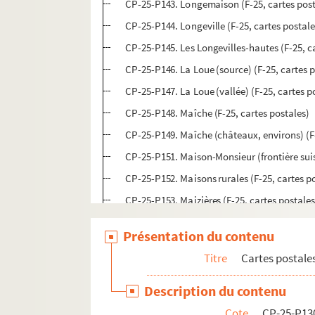
CP-25-P143. Longemaison (F-25, cartes post
CP-25-P144. Longeville (F-25, cartes postale
CP-25-P145. Les Longevilles-hautes (F-25, c
CP-25-P146. La Loue (source) (F-25, cartes 
CP-25-P147. La Loue (vallée) (F-25, cartes p
CP-25-P148. Maîche (F-25, cartes postales)
CP-25-P149. Maîche (châteaux, environs) (F-
CP-25-P151. Maison-Monsieur (frontière suis
CP-25-P152. Maisons rurales (F-25, cartes p
CP-25-P153. Maizières (F-25, cartes postales
CP-25-P154. Malbuisson (F-25, cartes postal
Présentation du contenu
CP-25-P155. Mamirolle (F-25, cartes postale
Titre
Cartes postale
CP-25-P156. Mancenans et château de l'Herm
CP-25-P157. Marchaux (F-25, cartes postale
Description du contenu
CP-25-P158. Mercy-sous-Montrond (F-25, car
Cote
CP-25-P13