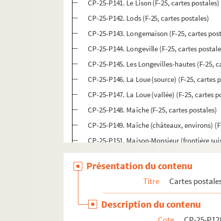
CP-25-P141. Le Lison (F-25, cartes postales)
CP-25-P142. Lods (F-25, cartes postales)
CP-25-P143. Longemaison (F-25, cartes post
CP-25-P144. Longeville (F-25, cartes postale
CP-25-P145. Les Longevilles-hautes (F-25, c
CP-25-P146. La Loue (source) (F-25, cartes 
CP-25-P147. La Loue (vallée) (F-25, cartes p
CP-25-P148. Maîche (F-25, cartes postales)
CP-25-P149. Maîche (châteaux, environs) (F-
CP-25-P151. Maison-Monsieur (frontière suis
CP-25-P152. Maisons rurales (F-25, cartes p
Présentation du contenu
CP-25-P153. Maizières (F-25, cartes postales
Titre
Cartes postale
CP-25-P154. Malbuisson (F-25, cartes postal
CP-25-P155. Mamirolle (F-25, cartes postale
Description du contenu
CP-25-P156. Mancenans et château de l'Herm
Cote
CP-25-P12