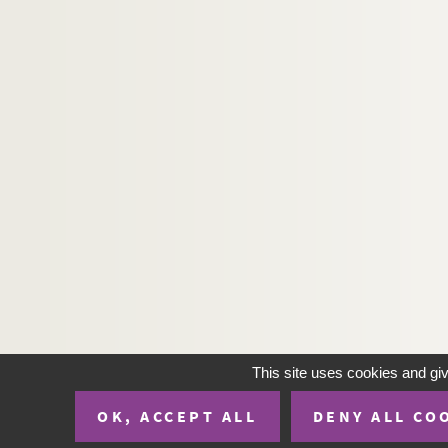
CP-25-P232. Saint-Point (lac) (F-25, cartes 
CP-25-P233. Saint-Vit (F-25, cartes postales
CP-25-P234. Sancey-l'Eglise (F-25, cartes po
CP-25-P235. Sancey-le-Grand (F-25, cartes 
CP-25-P236. Sancey-le-Long (F-25, cartes p
CP-25-P237. Saône (F-25, cartes postales)
CP-25-P238. Scey-en-Varois (F-25, cartes po
CP-25-P239. Seloncourt (F-25, cartes postal
CP-25-P240. Sochaux (F-25, cartes postales
CP-25-P241. Theu-Serret (frontière suisse) (
CP-25-P242. Thoraize (F-25, cartes postales
CP-25-P243. Torpes (F-25, cartes postales)
This site uses cookies and gi
CP-25-P244. La Tour de Scay (F-25, cartes p
OK, ACCEPT ALL
DENY ALL CO
CP-25-P245. Trepot (F-25, cartes postales)