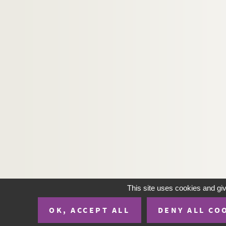
CP-25-P224. Rosureux (F-25, cartes postales
CP-25-P225. Rougemont (F-25, cartes posta
CP-25-P226. Roulans (F-25, cartes postales)
CP-25-P228. Le Russey (F-25, cartes postale
CP-25-P229. Saint-Hippolyte (F-25, cartes p
CP-25-P230. Saint-Hippolyte (service automo
CP-25-P231. Saint-Julien-les-Russey (F-25, 
CP-25-P232. Saint-Point (lac) (F-25, cartes 
CP-25-P233. Saint-Vit (F-25, cartes postales
CP-25-P234. Sancey-l'Eglise (F-25, cartes po
CP-25-P235. Sancey-le-Grand (F-25, cartes 
CP-25-P236. Sancey-le-Long (F-25, cartes p
This site uses cookies and gi
CP-25-P237. Saône (F-25, cartes postales)
OK, ACCEPT ALL
DENY ALL CO
CP-25-P238. Scey-en-Varois (F-25, cartes po