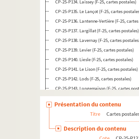
CP-25-P134. Laissey (F-25, cartes postales)
CP-25-P135. Le Lançot (F-25, cartes postale
CP-25-P136. Lantenne-Vertière (F-25, cartes
CP-25-P137. Largillat (F-25, cartes postales
CP-25-P138. Lavernay (F-25, cartes postales
CP-25-P139. Levier (F-25, cartes postales)
CP-25-P140. Liesle (F-25, cartes postales)
CP-25-P141. Le Lison (F-25, cartes postales)
CP-25-P142. Lods (F-25, cartes postales)
CP-25-P143. Longemaison (F-25, cartes post
CP-25-P144. Longeville (F-25, cartes postale
Présentation du contenu
CP-25-P145. Les Longevilles-hautes (F-25, c
Titre
Cartes postale
CP-25-P146. La Loue (source) (F-25, cartes 
CP-25-P147. La Loue (vallée) (F-25, cartes p
Description du contenu
CP-25-P148. Maîche (F-25, cartes postales)
Cote
CP-25-P12