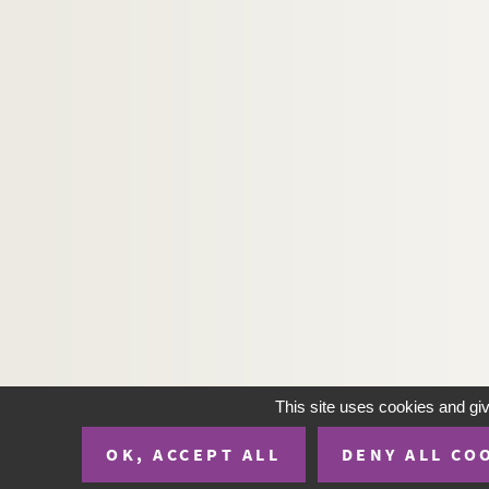
CP-25-P198. Passonfontaine (F-25, cartes po
CP-25-P199. Pelousey (F-25, cartes postales
CP-25-P200. Pierrefontaine-les-Varans (F-25
CP-25-P201. Pirey (F-25, cartes postales)
CP-25-P202. Pontarlier (F-25, cartes postale
CP-25-P203. Pontarlier (F-25, cartes postale
CP-25-P205. Pontarlier (F-25, cartes postale
CP-25-P206. Pontarlier (environs) (F-25, car
CP-25-P207. Pont-de-Roide (F-25, cartes po
CP-25-P208. Le Pontet (F-25, cartes postale
CP-25-P209. Poudrey (gouffre) (F-25, cartes
CP-25-P210. Le Pré-du-Lac (frontière suisse)
This site uses cookies and gi
CP-25-P211. Quingey (F-25, cartes postales)
OK, ACCEPT ALL
DENY ALL CO
CP-25-P212. Rang-les-l'Isle (F-25, cartes po