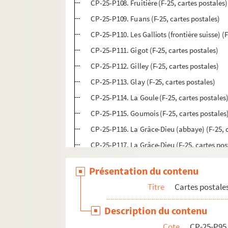
CP-25-P108. Fruitière (F-25, cartes postales)
CP-25-P109. Fuans (F-25, cartes postales)
CP-25-P110. Les Galliots (frontière suisse) (
CP-25-P111. Gigot (F-25, cartes postales)
CP-25-P112. Gilley (F-25, cartes postales)
CP-25-P113. Glay (F-25, cartes postales)
CP-25-P114. La Goule (F-25, cartes postales
CP-25-P115. Goumois (F-25, cartes postales
CP-25-P116. La Grâce-Dieu (abbaye) (F-25, c
CP-25-P117. La Grâce-Dieu (F-25, cartes pos
CP-25-P119. Grand-Combe-Chateleu (F-25, c
Présentation du contenu
CP-25-P120. Grand-Combe-des-Bois (F-25, c
Titre
Cartes postale
CP-25-P121. Les Grangettes (F-25, cartes po
CP-25-P122. Les Gras (F-25, cartes postales)
Description du contenu
CP-25-P123. Guillon-les-Bains (F-25, cartes 
Cote
CP-25-P95