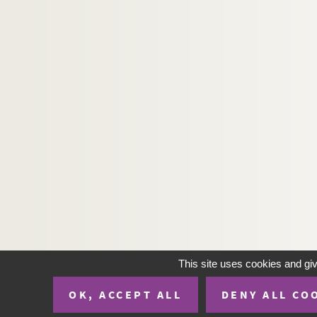
CP-25-P186. Mouthier - Mouthier-Haute-Pierr
CP-25-P187. Myon (F-25, cartes postales)
CP-25-P188. Naisey (F-25, cartes postales)
CP-25-P189. Nans-sous-Sainte-Anne (F-25, c
CP-25-P190. Nods (F-25, cartes postales)
CP-25-P191. Noël-Cerneux (F-25, cartes pos
CP-25-P192. Onans (F-25, cartes postales)
CP-25-P193. Ornans (F-25, cartes postales)
CP-25-P194. Osselle (F-25, cartes postales)
CP-25-P195. Oye-et-Pallet (F-25, cartes post
CP-25-P196. Les Pargots (frontière suisse) (F
CP-25-P197. Passavant (F-25, cartes postale
This site uses cookies and gi
CP-25-P198. Passonfontaine (F-25, cartes po
OK, ACCEPT ALL
DENY ALL CO
CP-25-P199. Pelousey (F-25, cartes postales