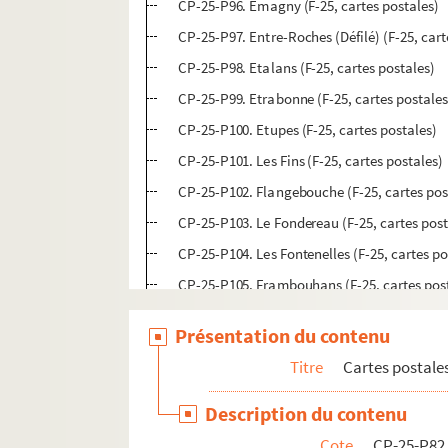
CP-25-P96. Emagny (F-25, cartes postales)
CP-25-P97. Entre-Roches (Défilé) (F-25, cart
CP-25-P98. Etalans (F-25, cartes postales)
CP-25-P99. Etrabonne (F-25, cartes postales
CP-25-P100. Etupes (F-25, cartes postales)
CP-25-P101. Les Fins (F-25, cartes postales)
CP-25-P102. Flangebouche (F-25, cartes pos
CP-25-P103. Le Fondereau (F-25, cartes post
CP-25-P104. Les Fontenelles (F-25, cartes po
CP-25-P105. Frambouhans (F-25, cartes pos
CP-25-P106. Franois (F-25, cartes postales)
Présentation du contenu
CP-25-P107. Frasne (F-25, cartes postales)
Titre
Cartes postale
CP-25-P108. Fruitière (F-25, cartes postales)
CP-25-P109. Fuans (F-25, cartes postales)
Description du contenu
CP-25-P110. Les Galliots (frontière suisse) (
Cote
CP-25-P82