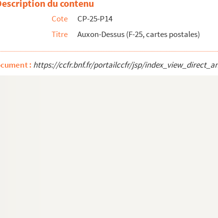
Description du contenu
Cote
CP-25-P14
Titre
Auxon-Dessus (F-25, cartes postales)
ocument :
https://ccfr.bnf.fr/portailccfr/jsp/index_view_dire