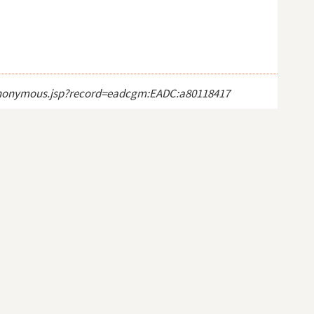
ct_anonymous.jsp?record=eadcgm:EADC:a80118417