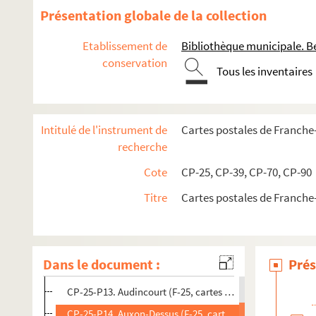
Cartes postales anciennes du Doubs (25)
Présentation globale de la collection
CP-25-A1. Album du Doubs n°1 (F-25, cartes postales)
Etablissement de
Bibliothèque municipale. B
CP-25-P1. Abbenans (F-25, cartes postales)
conservation
Tous les inventaires
CP-25-P2. Abbevillers (F-25, cartes postales)
CP-25-P4. Amathay (F-25, cartes postales)
CP-25-P5. Arc et Senans (F-25, cartes postales)
Intitulé de l'instrument de
Cartes postales de Franch
CP-25-P6. Arc-sous-Cicon (F-25, cartes postales)
recherche
CP-25-P7. Arcey (F-25, cartes postales)
Cote
CP-25, CP-39, CP-70, CP-90
CP-25-P8. Arcier (sources) (F-25, cartes postales)
Titre
Cartes postales de Franch
CP-25-P9. Areuse (gorges) (F-25, cartes postales)
CP-25-P10. Arguel (F-25, cartes postales)
CP-25-P11. Audeux (F-25, cartes postales)
Dans le document :
Prés
CP-25-P12. Audeux (vallée) (F-25, cartes postales)
CP-25-P13. Audincourt (F-25, cartes postales)
CP-25-P14. Auxon-Dessus (F-25, cartes postales)