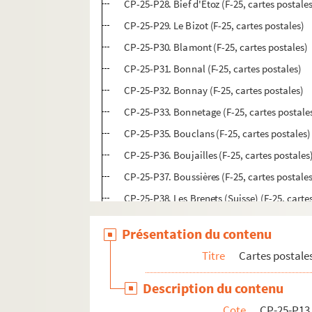
CP-25-P28. Bief d'Etoz (F-25, cartes postale
CP-25-P29. Le Bizot (F-25, cartes postales)
CP-25-P30. Blamont (F-25, cartes postales)
CP-25-P31. Bonnal (F-25, cartes postales)
CP-25-P32. Bonnay (F-25, cartes postales)
CP-25-P33. Bonnetage (F-25, cartes postale
CP-25-P35. Bouclans (F-25, cartes postales)
CP-25-P36. Boujailles (F-25, cartes postales
CP-25-P37. Boussières (F-25, cartes postale
CP-25-P38. Les Brenets (Suisse) (F-25, carte
CP-25-P39. Les Bréseux (F-25, cartes postal
Présentation du contenu
CP-25-P40. Bretonvillers (F-25, cartes posta
Titre
Cartes postale
CP-25-P41. Busy (F-25, cartes postales)
CP-25-P42. Byans (F-25, cartes postales)
Description du contenu
CP-25-P43. La Cendrée (F-25, cartes postale
Cote
CP-25-P13