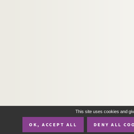
CP-25-P122. Les Gras (F-25, cartes postales)
CP-25-P123. Guillon-les-Bains (F-25, cartes 
CP-25-P124. Guyans-Vennes (F-25, cartes po
CP-25-P125. Hérimoncourt (F-25, cartes pos
CP-25-P126. Les Hôpitaux-Neufs (F-25, carte
CP-25-P127. Hyèvre-Paroisse (F-25, cartes p
CP-25-P128. L'Isle-sur-le-Doubs (F-25, carte
CP-25-P129. Jallerange (F-25, cartes postal
CP-25-P130. Jougne (F-25, cartes postales)
CP-25-P131. Jougnena (vallée de la) (F-25, 
CP-25-P132. Joux (château) (F-25, cartes po
CP-25-P133. Labergement-Sainte-Marie (F-25
This site uses cookies and gi
CP-25-P134. Laissey (F-25, cartes postales)
OK, ACCEPT ALL
DENY ALL CO
CP-25-P135. Le Lançot (F-25, cartes postale