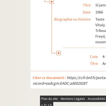
Titre
Si jam
Date
1966
Biographie ou histoire
Texte
Vital
Tribou
Freyd,
novem
Cote
4
Titre
An
Citer ce document :
https://ccfr.bnf.fr/por
record=eadcgm:EADC:a80029287
Plan du site
Mentions Légales
Accessibilit
v 31.1.0