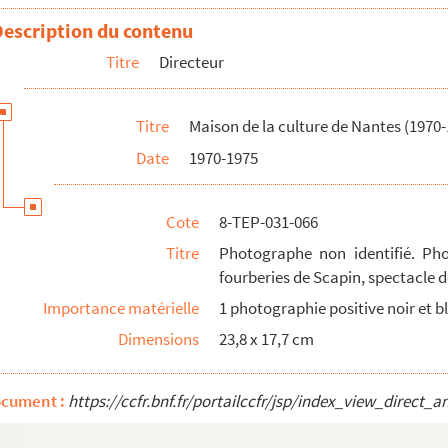
Description du contenu
Titre
Directeur
Titre
Maison de la culture de Nantes (1970-
Date
1970-1975
Cote
8-TEP-031-066
Titre
Photographe non identifié. Ph
 répétition
fourberies de Scapin, spectacle 
graphie de Georges Vitaly et Renée Cosima
Importance matérielle
1 photographie positive noir et 
it photographique de Georges Vitaly
Dimensions
23,8 x 17,7 cm
aphie d'un dessin de André Rouillard pour Les fourberies de Scapi...
ocument :
https://ccfr.bnf.fr/portailccfr/jsp/index_view_dire