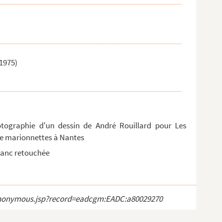
1975)
otographie d'un dessin de André Rouillard pour Les
de marionnettes à Nantes
blanc retouchée
ct_anonymous.jsp?record=eadcgm:EADC:a80029270