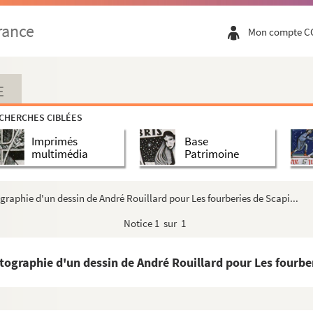
rance
Mon compte C
E
CHERCHES CIBLÉES
Imprimés
Base
multimédia
Patrimoine
raphie d'un dessin de André Rouillard pour Les fourberies de Scapi...
Notice
1 sur 1
graphie d'un dessin de André Rouillard pour Les fourberi