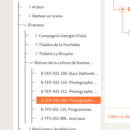
Acteur
Metteur en scène
Directeur
Compagnie Georges Vitaly
Théâtre de la Huchette
Théâtre La Bruyère
Maison de la culture de Nantes (1970-1975)
8-TEP-031-109. Alain Deltombe. Photographies de
8-TEP-031-110. Photographe non identifié. Photo
8-TEP-031-111. Photographe non identifié. Portra
8-TEP-031-066. Photographe non identifié. Photogr
8-TFS-031-115. Programmes
Citer ce d
2-TFS-031-009. Journaux
Réalisateur de télévision