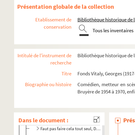
Présentation globale de la collection
La résistible ascension d'Arturo Ui (1971)
Les frères Karamazov (1972)
Etablissement de
Bibliothèque historique de la
Série blême (1973)
conservation
Tous les inventaires
Le barbier de Séville (1974)
Ubu Roi (1974)
Quoat-Quoat (1977)
Intitulé de l'instrument de
Bibliothèque historique de l
recherche
Punck et punck et colegram (1978)
La baignoire (1979)
Titre
Fonds Vitaly, Georges (1917
Série blême (1979)
Biographie ou histoire
Comédien, metteur en scène
Petrolimonade (1980)
Bruyère de 1954 à 1970, enf
Juin 40 (1980)
Le roi des balcons (1980)
Dans le document :
Le merveilleux complet couleur glace à la noix de 
Prés
Faut pas faire cela tout seul, David Mathel (1981)