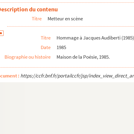
Description du contenu
Titre
Metteur en scène
Titre
Hommage à Jacques Audiberti (1985)
Date
1985
Biographie ou histoire
Maison de la Poésie, 1985.
ocument :
https://ccfr.bnf.fr/portailccfr/jsp/index_view_dire
raphiée à Georges Vitaly