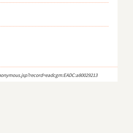
ct_anonymous.jsp?record=eadcgm:EADC:a80029213