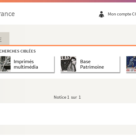
rance
Mon compte C
E
CHERCHES CIBLÉES
Imprimés
Base
multimédia
Patrimoine
Notice
1 sur 1