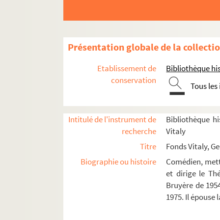
Caligula (Etats-Unis ; 1971)
Caligula (Paris, septembre 1971)
La résistible ascension d'Arturo Ui (1
Présentation globale de la collecti
Les frères Karamazov (1972)
Série blême (1973)
Etablissement de
Bibliothèque his
Le barbier de Séville (1974)
conservation
Tous les
Ubu Roi (1974)
Quoat-Quoat (1977)
Intitulé de l'instrument de
Bibliothèque hi
Punck et punck et colegram (1978)
recherche
Vitaly
La baignoire (1979)
Titre
Fonds Vitaly, G
Série blême (1979)
Biographie ou histoire
Comédien, mette
Petrolimonade (1980)
et dirige le T
Juin 40 (1980)
Bruyère de 1954
1975. Il épouse
Le roi des balcons (1980)
Le merveilleux complet couleur glace 