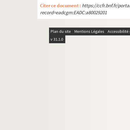
Citer ce document :
https://ccfr.bnf.fr/por
record=eadcgm:EADC:a80029201
Plan du site
Mentions Légales
Accessibilit
v 31.1.0