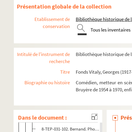
Présentation globale de la collection
La baignoire (1979)
Série blême (1979)
Etablissement de
Bibliothèque historique de la
conservation
Petrolimonade (1980)
Tous les inventaires
Juin 40 (1980)
Le roi des balcons (1980)
Intitulé de l'instrument de
Bibliothèque historique de l
Le merveilleux complet couleur glace à la noix de 
recherche
Faut pas faire cela tout seul, David Mathel (1981)
Titre
Fonds Vitaly, Georges (1917
Le mal court (mars 1982)
Un parfum de miel (1982)
Biographie ou histoire
Comédien, metteur en scène
Bruyère de 1954 à 1970, enf
Le mal court (septembre 1982)
4-TFS-031-269. Relevé de mise en scène. 1
4-TFS-031-270. Relevé de mise en scène. 2
Dans le document :
Prés
8-TEP-031-101. Annie Assouline. Photographies de
8-TEP-031-102. Bernand. Photographies de scène