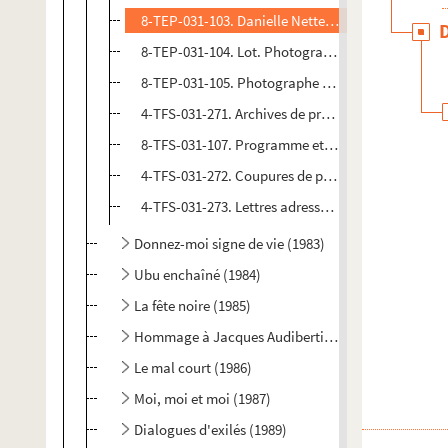
8-TEP-031-103. Danielle Netter. Photographies de
8-TEP-031-104. Lot. Photographies de scène
8-TEP-031-105. Photographe non identifié. Photo
4-TFS-031-271. Archives de production
8-TFS-031-107. Programme et invitation
4-TFS-031-272. Coupures de presse
4-TFS-031-273. Lettres adressées à Georges Vitaly
Donnez-moi signe de vie (1983)
Ubu enchaîné (1984)
La fête noire (1985)
Hommage à Jacques Audiberti (1985)
Le mal court (1986)
Moi, moi et moi (1987)
Dialogues d'exilés (1989)