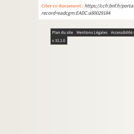
Citer ce document :
https://ccfr.bnf.fr/por
record=eadcgm:EADC:a80029184
Plan du site
Mentions Légales
Accessibilit
v 31.1.0