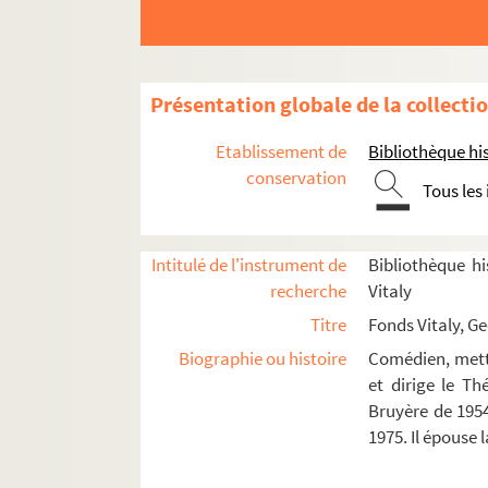
La résistible ascension d'Arturo Ui (1
Les frères Karamazov (1972)
Série blême (1973)
Présentation globale de la collecti
Le barbier de Séville (1974)
Ubu Roi (1974)
Etablissement de
Bibliothèque his
Quoat-Quoat (1977)
conservation
Tous les
Punck et punck et colegram (1978)
La baignoire (1979)
Intitulé de l'instrument de
Bibliothèque hi
Série blême (1979)
recherche
Vitaly
Petrolimonade (1980)
Titre
Fonds Vitaly, G
Juin 40 (1980)
Biographie ou histoire
Comédien, mette
Le roi des balcons (1980)
et dirige le T
Bruyère de 1954
Le merveilleux complet couleur glace 
1975. Il épouse
Faut pas faire cela tout seul, David M
Le mal court (mars 1982)