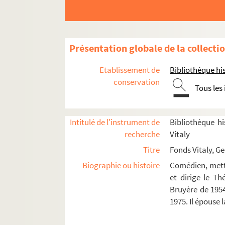
La logeuse (1971)
Caligula (Nantes ; 1971)
Caligula (Dublin ; 1971)
Présentation globale de la collecti
Caligula (Etats-Unis ; 1971)
Caligula (Paris, septembre 1971)
Etablissement de
Bibliothèque his
La résistible ascension d'Arturo Ui (1
conservation
Tous les
Les frères Karamazov (1972)
Série blême (1973)
Intitulé de l'instrument de
Bibliothèque hi
Le barbier de Séville (1974)
recherche
Vitaly
Ubu Roi (1974)
Titre
Fonds Vitaly, G
Quoat-Quoat (1977)
Biographie ou histoire
Comédien, mette
Punck et punck et colegram (1978)
et dirige le T
Bruyère de 1954
La baignoire (1979)
1975. Il épouse
Série blême (1979)
Petrolimonade (1980)