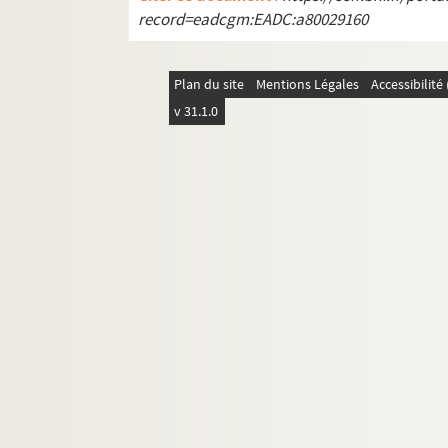
record=eadcgm:EADC:a80029160
Plan du site
Mentions Légales
Accessibilit
v 31.1.0