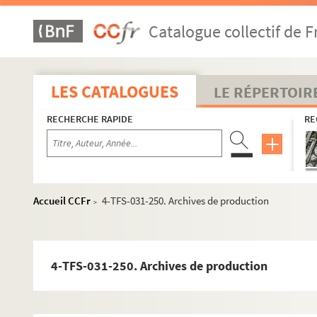
2+2=2 (1964)
Catalogue collectif de F
L'avare (1965)
L'histoire de Tobie et de Sara (1965)
El Greco (1965)
LES CATALOGUES
LE RÉPERTOIR
Marie Stuart (1965)
L'effet glapion (1966)
RECHERCHE RAPIDE
RE
Le grand cérémonial (1966)
La fête noire (1966)
Mêlées et démêlées (1966)
Accueil CCFr
4-TFS-031-250. Archives de production
>
Un parfum de fleurs (1967)
Quoat-Quoat (1968)
Vezelay, colline éternelle (1968)
4-TFS-031-250. Archives de production
Guerre et paix au café Sneffle (1969)
La hobereaute (1969)
Quoat-Quoat (1969)