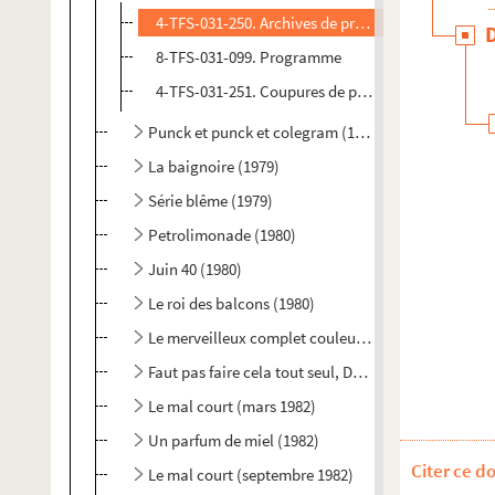
4-TFS-031-250. Archives de production
8-TFS-031-099. Programme
4-TFS-031-251. Coupures de presse
Punck et punck et colegram (1978)
La baignoire (1979)
Série blême (1979)
Petrolimonade (1980)
Juin 40 (1980)
Le roi des balcons (1980)
Le merveilleux complet couleur glace à la noix de 
Faut pas faire cela tout seul, David Mathel (1981)
Le mal court (mars 1982)
Un parfum de miel (1982)
Citer ce d
Le mal court (septembre 1982)