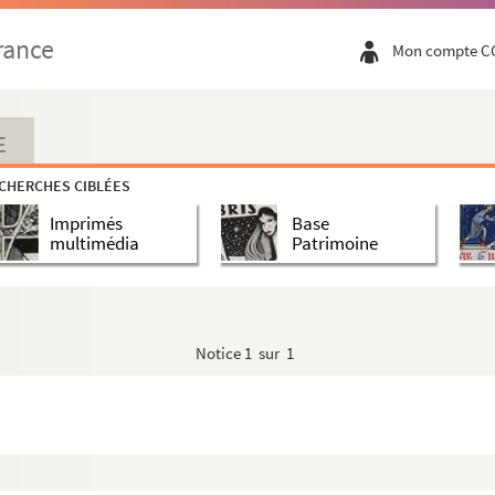
rance
Mon compte C
E
CHERCHES CIBLÉES
Imprimés
Base
multimédia
Patrimoine
Notice
1 sur 1