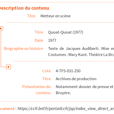
Description du contenu
Titre
Metteur en scène
Titre
Quoat-Quoat (1977)
Date
1977
Biographie ou histoire
Texte de Jacques Audiberti. Mise en
Costumes : Mary Kant. Théâtre La Br
Cote
4-TFS-031-250
coco (1981)
Titre
Archives de production
Présentation du
Notamment dossier de presse et 
contenu
Bruyère.
ocument :
https://ccfr.bnf.fr/portailccfr/jsp/index_view_dire