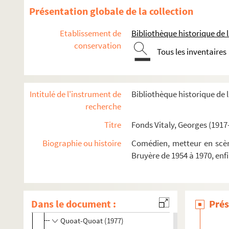
Présentation globale de la collection
Des pommes pour Ève (1969)
Cherchez le corps, Monsieur Blake (1970)
Etablissement de
Bibliothèque historique de la
conservation
La logeuse (1970)
Tous les inventaires
La logeuse (1971)
Caligula (Nantes ; 1971)
Intitulé de l'instrument de
Bibliothèque historique de l
Caligula (Dublin ; 1971)
recherche
Caligula (Etats-Unis ; 1971)
Titre
Fonds Vitaly, Georges (1917
Caligula (Paris, septembre 1971)
La résistible ascension d'Arturo Ui (1971)
Biographie ou histoire
Comédien, metteur en scène
Bruyère de 1954 à 1970, enf
Les frères Karamazov (1972)
Série blême (1973)
Le barbier de Séville (1974)
Dans le document :
Prés
Ubu Roi (1974)
Quoat-Quoat (1977)