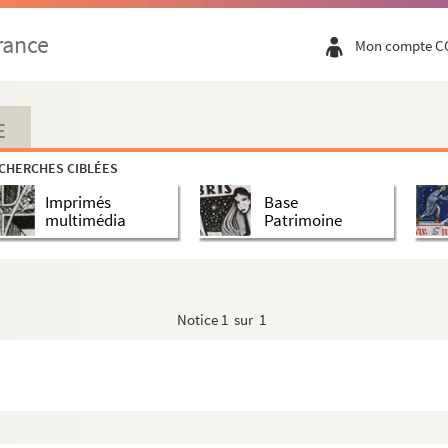
rance
Mon compte C
E
CHERCHES CIBLÉES
Imprimés
Base
multimédia
Patrimoine
Notice
1 sur 1