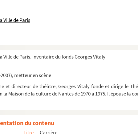
 Ville de Paris
a Ville de Paris. Inventaire du fonds Georges Vitaly
-2007), metteur en scène
 et directeur de théâtre, Georges Vitaly fonde et dirige le Thé
in la Maison de la culture de Nantes de 1970 à 1975. Il épouse la
raphies de dessin de Jean Boullet
graphies de maquettes en volume de décor
entation du contenu
graphies de négatifs
Titre
Carrière
t liste d'accessoires, contrat de Dominique Paturel