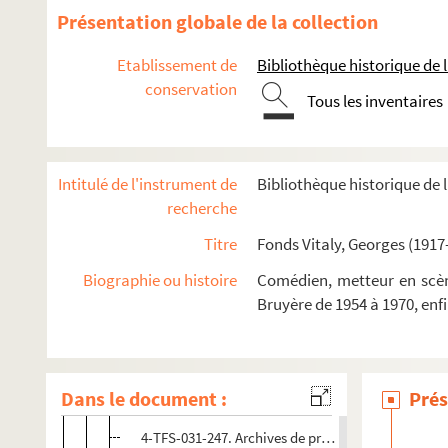
Présentation globale de la collection
La logeuse (1970)
La logeuse (1971)
Etablissement de
Bibliothèque historique de la
conservation
Caligula (Nantes ; 1971)
Tous les inventaires
Caligula (Dublin ; 1971)
Caligula (Etats-Unis ; 1971)
Intitulé de l'instrument de
Bibliothèque historique de l
Caligula (Paris, septembre 1971)
recherche
La résistible ascension d'Arturo Ui (1971)
Titre
Fonds Vitaly, Georges (1917
Les frères Karamazov (1972)
Série blême (1973)
Biographie ou histoire
Comédien, metteur en scène
Bruyère de 1954 à 1970, enf
8-TFS-031-095. Relevé de mise en scène
8-TEP-031-095. Photographe non identifié. Photog
8-TEP-031-096. Photographe non identifié. Photo
Dans le document :
Prés
4-TEP-031-021. Photographe non identifié. Photo
4-TFS-031-247. Archives de production : notammen