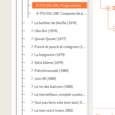
8-TFS-031-096. Programmes
4-TFS-031-248. Coupures de presse
Le barbier de Séville (1974)
Ubu Roi (1974)
Quoat-Quoat (1977)
Punck et punck et colegram (1978)
La baignoire (1979)
Série blême (1979)
Petrolimonade (1980)
Juin 40 (1980)
Le roi des balcons (1980)
Le merveilleux complet couleur glace à la noix de 
Faut pas faire cela tout seul, David Mathel (1981)
Le mal court (mars 1982)