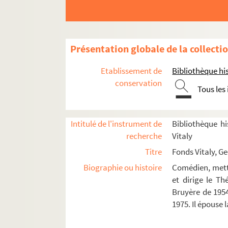
Le mal court (1963)
Le mal court (1963)
Pomme, pomme, pomme (1963)
Présentation globale de la collecti
Les rustres (1963)
2+2=2 (1964)
Etablissement de
Bibliothèque his
L'avare (1965)
conservation
Tous les
L'histoire de Tobie et de Sara (1965)
El Greco (1965)
Intitulé de l'instrument de
Bibliothèque hi
Marie Stuart (1965)
recherche
Vitaly
L'effet glapion (1966)
Titre
Fonds Vitaly, G
Le grand cérémonial (1966)
Biographie ou histoire
Comédien, mette
La fête noire (1966)
et dirige le T
Bruyère de 1954
Mêlées et démêlées (1966)
1975. Il épouse
Un parfum de fleurs (1967)
Quoat-Quoat (1968)