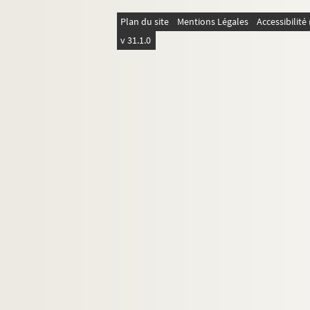
Ecrivain
Plan du site
Mentions Légales
Accessibilit
v 31.1.0
Documentation personnelle
Photographies
Correspondance