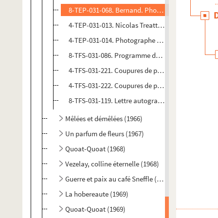
8-TEP-031-068. Bernand. Photographie de scène
4-TEP-031-013. Nicolas Treatt. Photographies de 
4-TEP-031-014. Photographe non identifié. Photo
8-TFS-031-086. Programme du Festival des Nuits
4-TFS-031-221. Coupures de presse pour le Festiva
4-TFS-031-222. Coupures de presse pour le Théâtr
8-TFS-031-119. Lettre autographe d'un auteur non 
Mêlées et démêlées (1966)
Un parfum de fleurs (1967)
Quoat-Quoat (1968)
Vezelay, colline éternelle (1968)
Guerre et paix au café Sneffle (1969)
La hobereaute (1969)
Quoat-Quoat (1969)