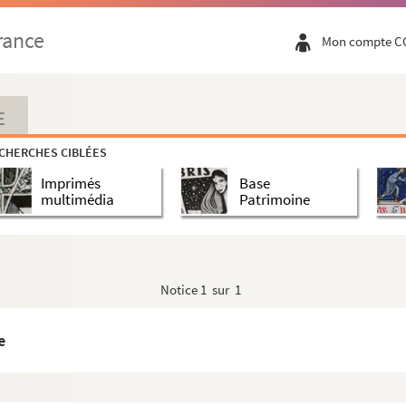
rance
Mon compte C
E
CHERCHES CIBLÉES
Imprimés
Base
multimédia
Patrimoine
 nous deux (1962)
Notice
1 sur 1
e