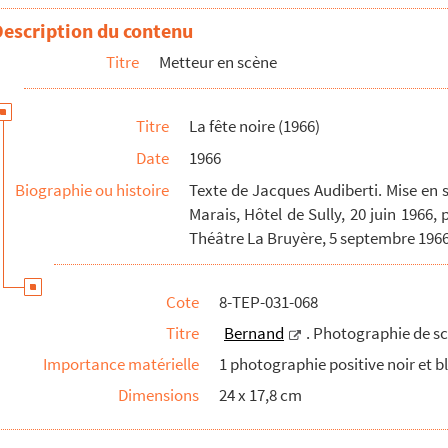
Description du contenu
scène
Titre
Metteur en scène
graphies de scène
 de Bourgogne
Titre
La fête noire (1966)
l du Marais
Date
1966
e La Bruyère
Biographie ou histoire
Texte de Jacques Audiberti. Mise en s
identifié à propos d'une interview télévisée
Marais, Hôtel de Sully, 20 juin 1966, 
Théâtre La Bruyère, 5 septembre 1966
Cote
8-TEP-031-068
Titre
Bernand
. Photographie de s
Importance matérielle
1 photographie positive noir et b
Dimensions
24 x 17,8 cm