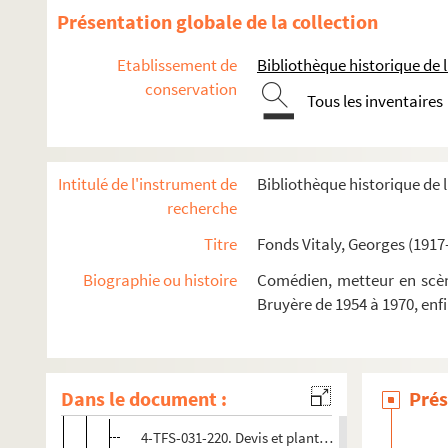
Présentation globale de la collection
Les passions contraires (1963)
Le mal court (1963)
Etablissement de
Bibliothèque historique de la
conservation
Le mal court (1963)
Tous les inventaires
Pomme, pomme, pomme (1963)
Les rustres (1963)
Intitulé de l'instrument de
Bibliothèque historique de l
2+2=2 (1964)
recherche
L'avare (1965)
Titre
Fonds Vitaly, Georges (1917
L'histoire de Tobie et de Sara (1965)
El Greco (1965)
Biographie ou histoire
Comédien, metteur en scène
Bruyère de 1954 à 1970, enf
Marie Stuart (1965)
L'effet glapion (1966)
Le grand cérémonial (1966)
Dans le document :
Prés
La fête noire (1966)
4-TFS-031-220. Devis et plantation de décors pour 