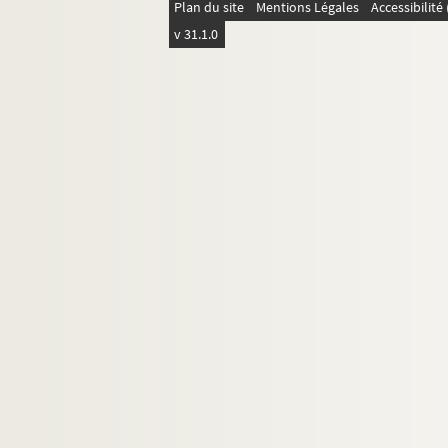
Plan du site
Mentions Légales
Accessibilit
Ubu enchaîné (1984)
v 31.1.0
La fête noire (1985)
Hommage à Jacques Audiberti (1985)
Le mal court (1986)
Moi, moi et moi (1987)
Dialogues d'exilés (1989)
Amours et jalousies (1991)
Les patients (1991)
Directeur
Réalisateur de télévision
Adaptateur
Peintre
Ecrivain
Documentation personnelle