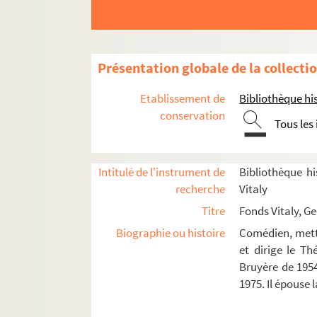
Frank V, opéra d'une banque privée (
Les caprices de Belise (1962)
Catharsis (1962)
Présentation globale de la collecti
Bastien und Bastienne, O mestre de c
Monsieur Blaje (1962)
Etablissement de
Bibliothèque his
Irma la douce (1962)
conservation
Tous les
Pomme, pomme, pomme (1962)
La belle rombière (1963)
Intitulé de l'instrument de
Bibliothèque hi
Marie Stuart (1963)
recherche
Vitaly
Les passions contraires (1963)
Titre
Fonds Vitaly, G
Le mal court (1963)
Biographie ou histoire
Comédien, mette
Le mal court (1963)
et dirige le T
Bruyère de 1954
Pomme, pomme, pomme (1963)
1975. Il épouse
Les rustres (1963)
2+2=2 (1964)