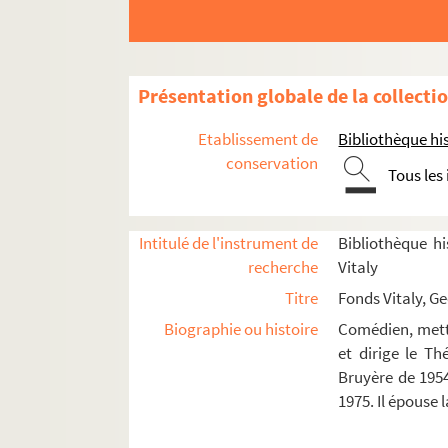
L'effet Glapion (1959)
L'effet Glapion (1959 ou 1960)
Edmée (1959)
Présentation globale de la collecti
L'homme à l'ombrelle blanche (1960)
L'effet Glapion (1960)
Etablissement de
Bibliothèque his
Le mariage de Monsieur Mississippi (
conservation
Tous les
La dévotion de la croix (1961)
Le rêveur (1961)
Intitulé de l'instrument de
Bibliothèque hi
Monsieur chasse (1961)
recherche
Vitaly
La queue du diable (1962)
Titre
Fonds Vitaly, G
Frank V, opéra d'une banque privée (
Biographie ou histoire
Comédien, mette
Les caprices de Belise (1962)
et dirige le T
Bruyère de 1954
Catharsis (1962)
1975. Il épouse
Bastien und Bastienne, O mestre de c
Monsieur Blaje (1962)