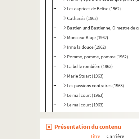
Les caprices de Belise (1962)
Catharsis (1962)
Bastien und Bastienne, O mestre de c
Monsieur Blaje (1962)
Irma la douce (1962)
Pomme, pomme, pomme (1962)
La belle rombière (1963)
Marie Stuart (1963)
Les passions contraires (1963)
Le mal court (1963)
Le mal court (1963)
Pomme, pomme, pomme (1963)
Les rustres (1963)
Présentation du contenu
2+2=2 (1964)
Titre
Carrière