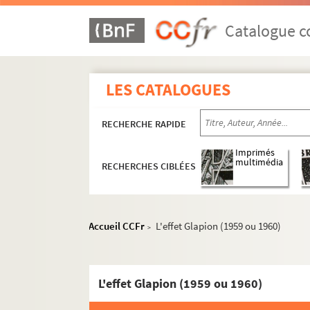
Les taureaux (1952)
Catalogue co
La mégère apprivoisée (1952)
Médée (1952)
La farce des ténébreux (1952)
LES CATALOGUES
La puce à l'oreille (1952)
RECHERCHE RAPIDE
L'énigme de la chauve-souris (1953)
Le crime parfait (1953)
Imprimés
multimédia
RECHERCHES CIBLÉES
Du plomb pour ces demoiselles (1953
Les naturels du bordelais (1953)
La danseuse et le collégien (1953)
Accueil CCFr
L'effet Glapion (1959 ou 1960)
>
La puce à l'oreille (1954)
Si jamais je te pince (1954)
Les mystères de Paris (1954)
L'effet Glapion (1959 ou 1960)
La belle rombière (1954)