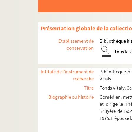
Lady 213 (1955)
Un cas intéressant (1955)
Doit-on le dire (1955)
Présentation globale de la collecti
Ce diable d'ange (1955)
Le mal court (1955)
Etablissement de
Bibliothèque his
conservation
Le petit homme (1955)
Tous les
Une femme trop honnête (1956)
Le prince endormi (1956)
Intitulé de l'instrument de
Bibliothèque hi
Hibernatus (1957)
recherche
Vitaly
La terre est basse (1957)
Titre
Fonds Vitaly, G
La mégère apprivoisée (1957)
Biographie ou histoire
Comédien, mette
et dirige le T
La petite femme de Loth (1957)
Bruyère de 1954
Les taureaux (1957)
1975. Il épouse
Le ouallou (1958)
Le Chinois (1958)