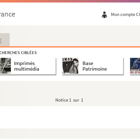
rance
Mon compte C
E
CHERCHES CIBLÉES
Imprimés
Base
multimédia
Patrimoine
Notice
1 sur 1