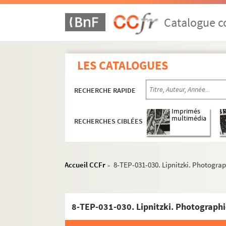
Acteur
Catalogue co
Metteur en scène
Courteline Tchekhov (1945)
Le mal court (1947)
LES CATALOGUES
Les épiphanies (1947)
Le sang clos (1948)
RECHERCHE RAPIDE
La fête noire (1948)
Imprimés
multimédia
Les indifférents (1949)
RECHERCHES CIBLÉES
Les taureaux (1949)
La quadrature du cercle (1949)
Accueil CCFr
8-TEP-031-030. Lipnitzki. Photograp
La pucelle (1950)
>
Pepita (1950)
Monsieur Bob'le (1951)
8-TEP-031-030. Lipnitzki. Photographi
Edmée (1951)