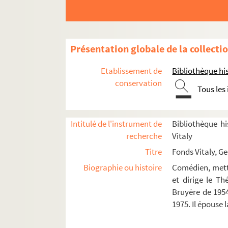
La puce à l'oreille (1951)
La belle rombière (1951)
La belle rombière (1952)
Présentation globale de la collecti
La belle rombière (1952)
La petite femme de Loth (1952)
Etablissement de
Bibliothèque his
Les taureaux (1952)
conservation
Tous les
La mégère apprivoisée (1952)
Médée (1952)
Intitulé de l'instrument de
Bibliothèque hi
La farce des ténébreux (1952)
recherche
Vitaly
La puce à l'oreille (1952)
Titre
Fonds Vitaly, G
L'énigme de la chauve-souris (1953)
Biographie ou histoire
Comédien, mette
Le crime parfait (1953)
et dirige le T
Bruyère de 1954
Du plomb pour ces demoiselles (1953
1975. Il épouse
Les naturels du bordelais (1953)
La danseuse et le collégien (1953)