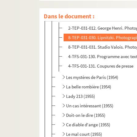
La puce à l'oreille (1954)
Dans le document :
Si jamais je te pince (1954)
2-TEP-031-012. George Henri. Photo
8-TEP-031-030. Lipnitzki. Photograp
8-TEP-031-031. Studio Valois. Phot
4-TFS-031-130. Programme avec text
4-TFS-031-131. Coupures de presse
Les mystères de Paris (1954)
La belle rombière (1954)
Lady 213 (1955)
Un cas intéressant (1955)
Doit-on le dire (1955)
Ce diable d'ange (1955)
Le mal court (1955)